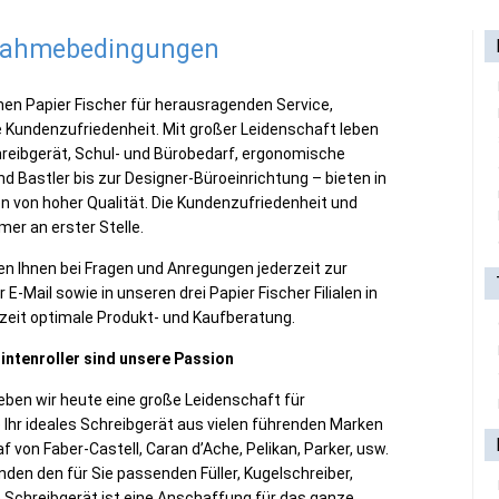
lnahmebedingungen
en Papier Fischer für herausragenden Service,
e Kundenzufriedenheit. Mit großer Leidenschaft leben
reibgerät, Schul- und Bürobedarf, ergonomische
nd Bastler bis zur Designer-Büroeinrichtung – bieten in
en von hoher Qualität. Die Kundenzufriedenheit und
er an erster Stelle.
en Ihnen bei Fragen und Anregungen jederzeit zur
E-Mail sowie in unseren drei Papier Fischer Filialen in
rzeit optimale Produkt- und Kaufberatung.
Tintenroller sind unsere Passion
leben wir heute eine große Leidenschaft für
 Ihr ideales Schreibgerät aus vielen führenden Marken
 von Faber-Castell, Caran d’Ache, Pelikan, Parker, usw.
inden den für Sie passenden Füller, Kugelschreiber,
öse Schreibgerät ist eine Anschaffung für das ganze