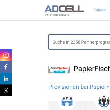
Publisher
the affiliate network
PapierFis
Provisionen bei PapierF