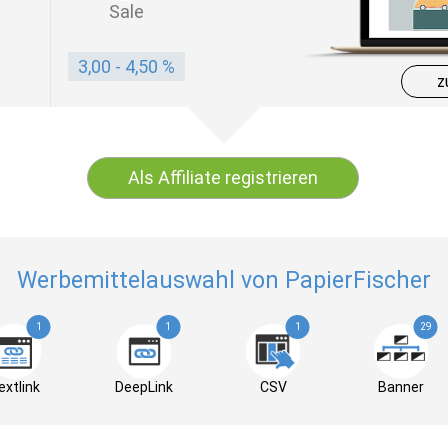
Sale
3,00 - 4,50 %
z
Als Affiliate registrieren
Werbemittelauswahl von PapierFischer
1
1
1
29
extlink
DeepLink
CSV
Banner