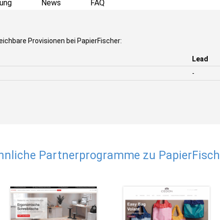
ung
News
FAQ
eichbare Provisionen bei PapierFischer:
Lead
-
hnliche Partnerprogramme zu PapierFisch