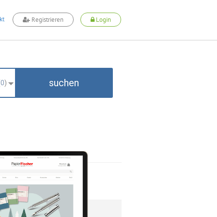
kt
Registrieren
Login
suchen
(
0
)