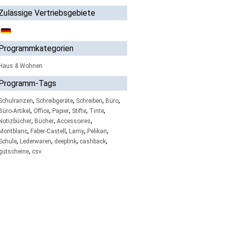
Zulässige Vertriebsgebiete
Programmkategorien
Haus & Wohnen
Programm-Tags
,
,
,
,
Schulranzen
Schreibgeräte
Schreiben
Büro
,
,
,
,
,
Büro-Artikel
Office
Papier
Stifte
Tinte
,
,
,
Notizbücher
Bücher
Accessoires
,
,
,
,
Montblanc
Faber-Castell
Lamy
Pelikan
,
,
,
,
Schule
Lederwaren
deeplink
cashback
,
gutscheine
csv