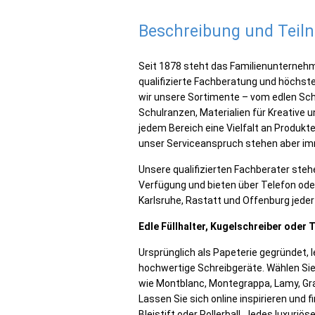
Beschreibung und Tei
Seit 1878 steht das Familienunternehm
qualifizierte Fachberatung und höchst
wir unsere Sortimente – vom edlen Sch
Schulranzen, Materialien für Kreative u
jedem Bereich eine Vielfalt an Produkt
unser Serviceanspruch stehen aber imm
Unsere qualifizierten Fachberater steh
Verfügung und bieten über Telefon oder 
Karlsruhe, Rastatt und Offenburg jede
Edle Füllhalter, Kugelschreiber oder 
Ursprünglich als Papeterie gegründet, 
hochwertige Schreibgeräte. Wählen Sie
wie Montblanc, Montegrappa, Lamy, Graf
Lassen Sie sich online inspirieren und f
Bleistift oder Rollerball. Jedes luxuri