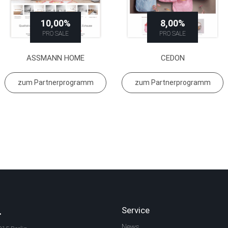
10,00%
8,00%
PRO SALE
PRO SALE
ASSMANN HOME
CEDON
zum Partnerprogramm
zum Partnerprogramm
.
Service
News