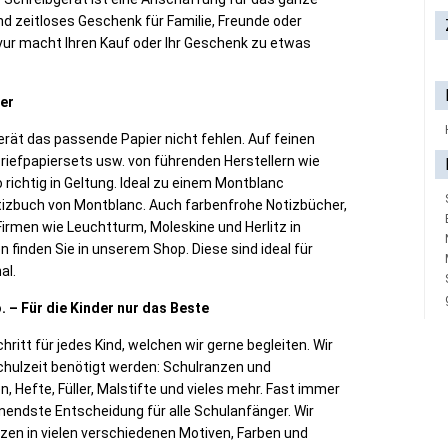
d zeitloses Geschenk für Familie, Freunde oder
avur macht Ihren Kauf oder Ihr Geschenk zu etwas
her
erät das passende Papier nicht fehlen. Auf feinen
riefpapiersets usw. von führenden Herstellern wie
 richtig in Geltung. Ideal zu einem Montblanc
otizbuch von Montblanc. Auch farbenfrohe Notizbücher,
rmen wie Leuchtturm, Moleskine und Herlitz in
finden Sie in unserem Shop. Diese sind ideal für
al.
 – Für die Kinder nur das Beste
ritt für jedes Kind, welchen wir gerne begleiten. Wir
Schulzeit benötigt werden: Schulranzen und
 Hefte, Füller, Malstifte und vieles mehr. Fast immer
nendste Entscheidung für alle Schulanfänger. Wir
zen in vielen verschiedenen Motiven, Farben und