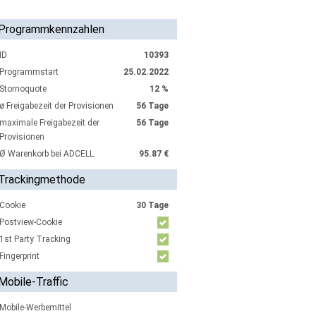
Programmkennzahlen
ID
10393
Programmstart
25.02.2022
Stornoquote
12 %
ø Freigabezeit der Provisionen
56 Tage
maximale Freigabezeit der
56 Tage
Provisionen
Ø Warenkorb bei ADCELL:
95.87 €
Trackingmethode
Cookie
30 Tage
Postview-Cookie
1st Party Tracking
Fingerprint
Mobile-Traffic
Mobile-Werbemittel