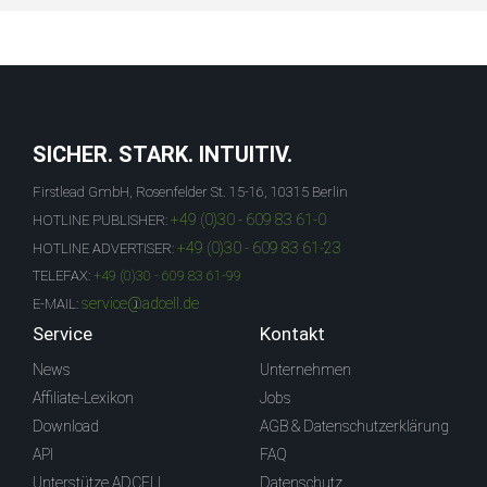
SICHER. STARK. INTUITIV.
Firstlead GmbH, Rosenfelder St. 15-16, 10315 Berlin
+49 (0)30 - 609 83 61-0
HOTLINE PUBLISHER:
+49 (0)30 - 609 83 61-23
HOTLINE ADVERTISER:
TELEFAX:
+49 (0)30 - 609 83 61-99
service@adcell.de
E-MAIL:
Service
Kontakt
News
Unternehmen
Affiliate-Lexikon
Jobs
Download
AGB & Datenschutzerklärung
API
FAQ
Unterstütze ADCELL
Datenschutz