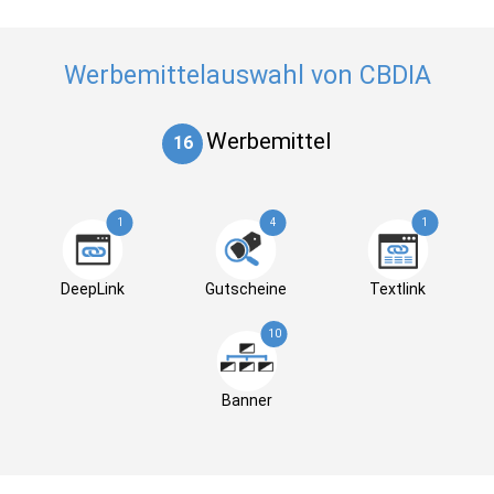
Werbemittelauswahl von CBDIA
Werbemittel
16
1
4
1
DeepLink
Gutscheine
Textlink
10
Banner