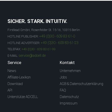
SICHER. STARK. INTUITIV.
Firstlead GmbH, Rosenfelder St. 15-16, 10315 Berlin
+49 (0)30 - 609 83 61-0
HOTLINE PUBLISHER:
+49 (0)30 - 609 83 61-23
HOTLINE ADVERTISER:
TELEFAX:
+49 (0)30 - 609 83 61-99
service@adcell.de
E-MAIL:
Service
Kontakt
News
Unternehmen
Affiliate-Lexikon
Jobs
Download
AGB & Datenschutzerklärung
API
FAQ
Unterstütze ADCELL
Datenschutz
Impressum