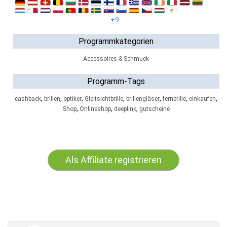
+9
Programmkategorien
Accessoires & Schmuck
Programm-Tags
,
,
,
,
,
,
,
cashback
brillen
optiker
Gleitsichtbrille
brillengläser
fernbrille
einkaufen
,
,
,
Shop
Onlineshop
deeplink
gutscheine
Als Affiliate registrieren