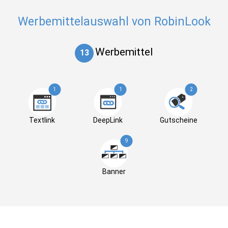
Werbemittelauswahl von RobinLook
Werbemittel
13
1
1
2
Textlink
DeepLink
Gutscheine
9
Banner