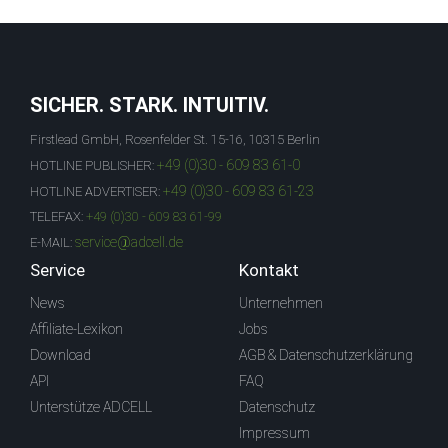
SICHER. STARK. INTUITIV.
Firstlead GmbH, Rosenfelder St. 15-16, 10315 Berlin
+49 (0)30 - 609 83 61-0
HOTLINE PUBLISHER:
+49 (0)30 - 609 83 61-23
HOTLINE ADVERTISER:
TELEFAX:
+49 (0)30 - 609 83 61-99
service@adcell.de
E-MAIL:
Service
Kontakt
News
Unternehmen
Affiliate-Lexikon
Jobs
Download
AGB & Datenschutzerklärung
API
FAQ
Unterstütze ADCELL
Datenschutz
Impressum