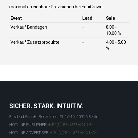
maximal erreichbare Provisionen bei EquiCrown:
Event
Lead
Sale
Verkauf Bandagen
-
8,00 -
10,00 %
Verkauf Zusatzprodukte
-
4,00 - 5,00
%
SICHER. STARK. INTUITIV.
Firstlead GmbH, Rosenfelder St. 15-16, 10315 Berlin
+49 (0)30 - 609 83 61-0
HOTLINE PUBLISHER:
+49 (0)30 - 609 83 61-23
HOTLINE ADVERTISER: