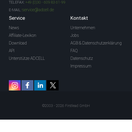
TELEFAX:
+49 (0)30 - 609 83 61-99
service@adcell.de
E-MAIL:
Service
Kontakt
News
Unternehmen
Affiliate-Lexikon
Jobs
Download
AGB & Datenschutzerklärung
API
FAQ
Unterstütze ADCELL
Datenschutz
Impressum
©2003 - 2026 Firstlead GmbH