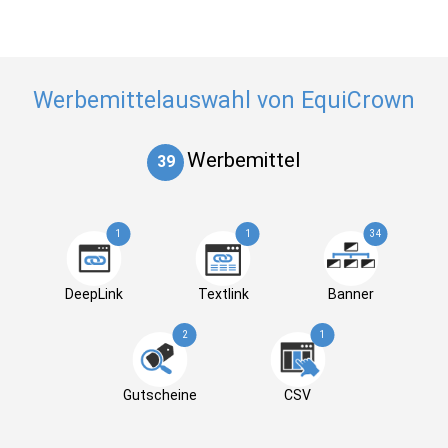
Werbemittelauswahl von EquiCrown
Werbemittel
39
1
1
34
DeepLink
Textlink
Banner
2
1
Gutscheine
CSV