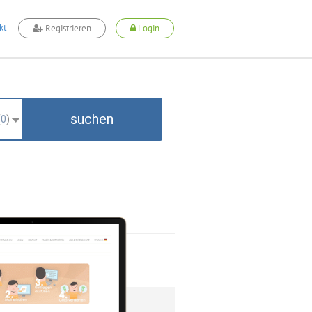
kt
Registrieren
Login
suchen
(
0
)