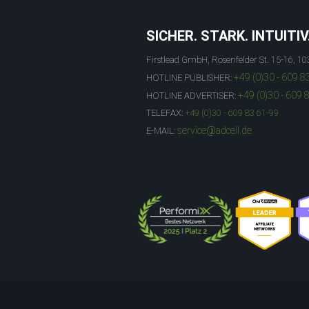
SICHER. STARK. INTUITIV
Firstlead GmbH, Rosenfelder St. 15-16, 10
+49 (0)30 - 609 8
HOTLINE PUBLISHER:
+49 (0)30 - 609 
HOTLINE ADVERTISER:
TELEFAX:
+49 (0)30 - 609 83 61-99
service@adcell.de
E-MAIL: