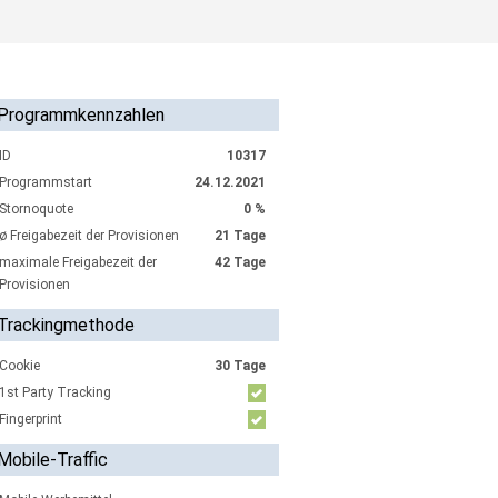
Programmkennzahlen
ID
10317
Programmstart
24.12.2021
Stornoquote
0 %
ø Freigabezeit der Provisionen
21 Tage
maximale Freigabezeit der
42 Tage
Provisionen
Trackingmethode
Cookie
30 Tage
1st Party Tracking
Fingerprint
Mobile-Traffic