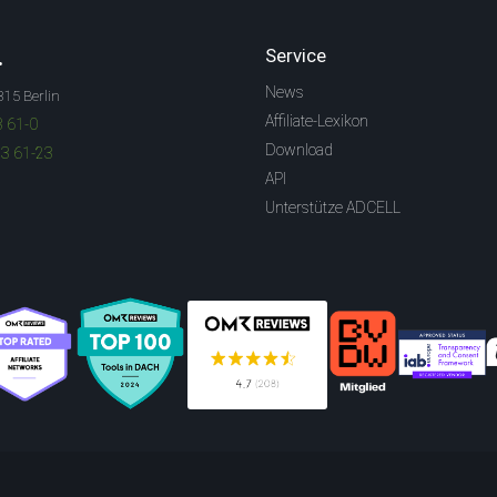
.
Service
News
315 Berlin
Affiliate-Lexikon
3 61-0
Download
83 61-23
API
Unterstütze ADCELL