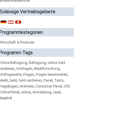
Mobile-Werbemittel
Zulässige Vertriebsgebiete
Programmkategorien
Wirtschaft & Finanzen
Programm-Tags
,
,
Online-Befragung
Befragung
online Geld
,
,
,
verdienen
Umfragen
Marktforschung
,
,
,
Umfragewerte
Fragen
Fragen beantworten
,
,
,
,
,
Merkt
Geld
Geld verdienen
Panel
Tests
,
,
,
Fragebogen
Interview
Consumer Panel
CFD
,
,
,
,
Online-Panel
online
Anmeldung
Lead
deeplink