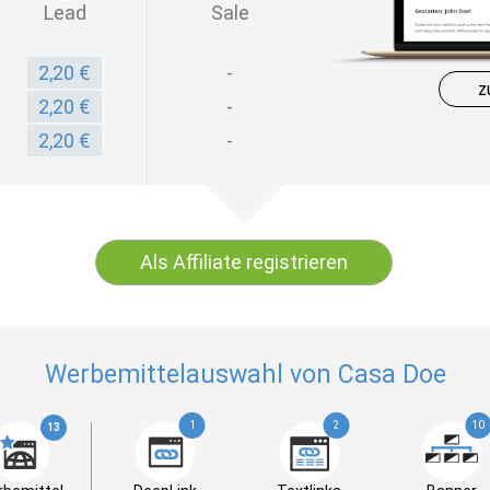
Lead
Sale
2,20 €
-
z
2,20 €
-
2,20 €
-
Als Affiliate registrieren
Werbemittelauswahl von Casa Doe
1
2
10
13