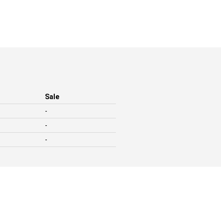
Sale
-
-
-