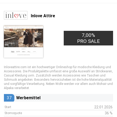
Inlove Attire
7,00%
PRO SALE
Inloveattire.com ist ein hochwertiger Onlineshop für modische Kleidung und
Accessoires. Die Produktpalette umfasst eine große Auswahl an Strickwaren,
Casual Kleidung uvm. Zusätzlich werden Accessoires wie Taschen und
Schmuck angeboten. Besonders hervorzuheben ist die hohe Materialqualität
und sorgfältige Verarbeitung. Neben Wolle werden vor allem auch Mohair und
Alpaka verarbeitet.
37
Werbemittel
22.01.2026
Start
36 %
Stornoquote