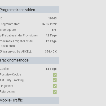
Programmkennzahlen
ID
10443
Programmstart
06.05.2022
Stornoquote
6 %
ø Freigabezeit der Provisionen
42 Tage
maximale Freigabezeit der
42 Tage
Provisionen
Ø Warenkorb bei ADCELL:
374.40 €
Trackingmethode
Cookie
14 Tage
Postview-Cookie
1st Party Tracking
Fingerprint
Retargeting
Mobile-Traffic