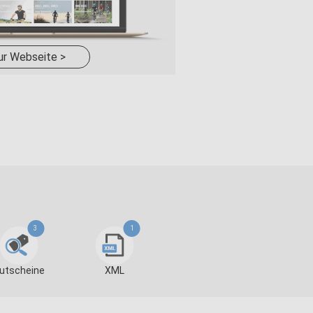
ur Webseite >
3
1
utscheine
XML