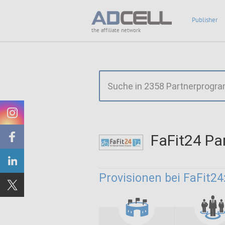
Publisher
the affiliate network
FaFit24 P
Provisionen bei FaFit24