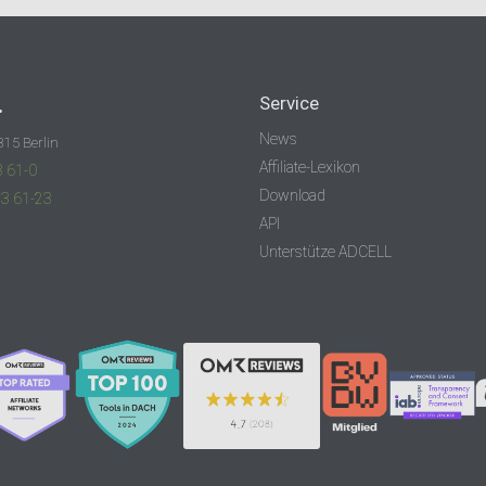
.
Service
News
315 Berlin
Affiliate-Lexikon
3 61-0
Download
83 61-23
API
Unterstütze ADCELL