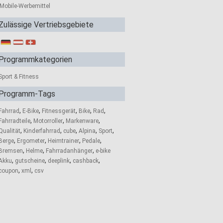
Mobile-Werbemittel
Zulässige Vertriebsgebiete
Programmkategorien
Sport & Fitness
Programm-Tags
,
,
,
,
,
Fahrrad
E-Bike
Fitnessgerät
Bike
Rad
,
,
,
Fahrradteile
Motorroller
Markenware
,
,
,
,
,
Qualität
Kinderfahrrad
cube
Alpina
Sport
,
,
,
,
Berge
Ergometer
Heimtrainer
Pedale
,
,
,
Bremsen
Helme
Fahrradanhänger
e-bike
,
,
,
,
Akku
gutscheine
deeplink
cashback
,
,
coupon
xml
csv