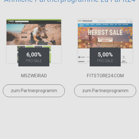
6,00%
5,00%
PRO SALE
PRO SALE
MSZWEIRAD
FITSTORE24.COM
zum Partnerprogramm
zum Partnerprogramm