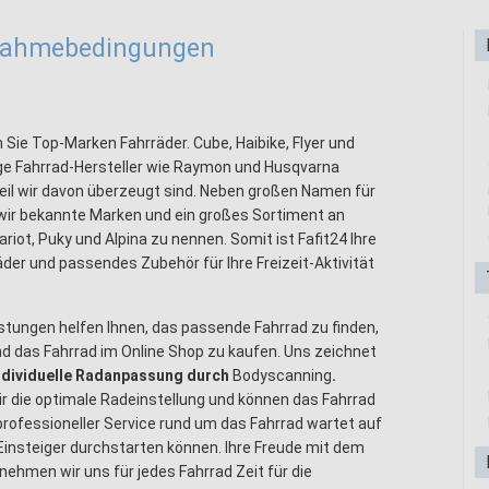
lnahmebedingungen
n Sie Top-Marken Fahrräder. Cube, Haibike, Flyer und
ge Fahrrad-Hersteller wie Raymon und Husqvarna
weil wir davon überzeugt sind. Neben großen Namen für
 wir bekannte Marken und ein großes Sortiment an
ariot, Puky und Alpina zu nennen. Somit ist Fafit24 Ihre
äder und passendes Zubehör für Ihre Freizeit-Aktivität
stungen helfen Ihnen, das passende Fahrrad zu finden,
d das Fahrrad im Online Shop zu kaufen. Uns zeichnet
ndividuelle Radanpassung durch
Bodyscanning
.
 die optimale Radeinstellung und können das Fahrrad
 professioneller Service rund um das Fahrrad wartet auf
 Einsteiger durchstarten können. Ihre Freude mit dem
nehmen wir uns für jedes Fahrrad Zeit für die