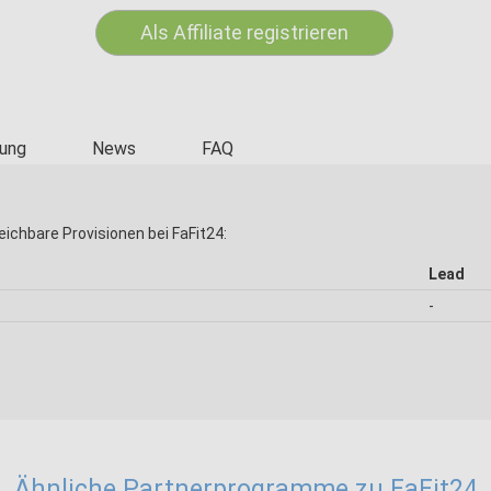
Als Affiliate registrieren
ung
News
FAQ
eichbare Provisionen bei FaFit24:
Lead
-
Ähnliche Partnerprogramme zu FaFit24