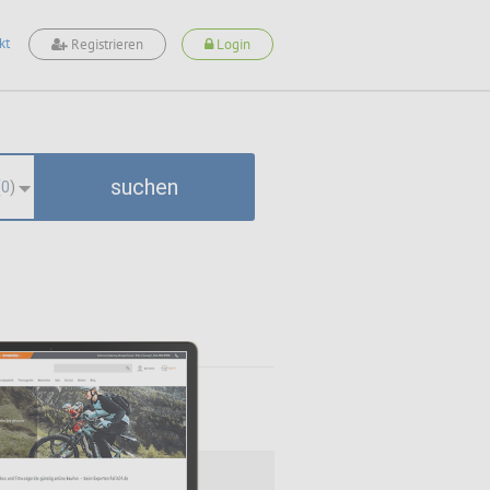
kt
Registrieren
Login
suchen
(
0
)