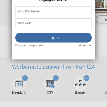
Sale
2,00 - 4,00 %
z
Login
Als Affiliate registrieren
Passwort vergessen?
abbrechen
Werbemittelauswahl von FaFit24
1
1
23
DeepLink
CSV
Banner
G