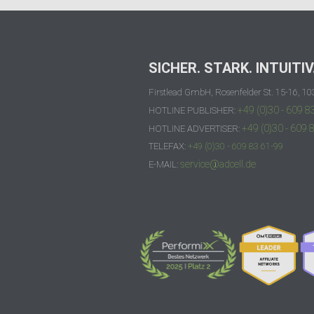
SICHER. STARK. INTUITIV
Firstlead GmbH, Rosenfelder St. 15-16, 10
+49 (0)30 - 609 8
HOTLINE PUBLISHER:
+49 (0)30 - 609 
HOTLINE ADVERTISER:
TELEFAX:
+49 (0)30 - 609 83 61-99
service@adcell.de
E-MAIL: