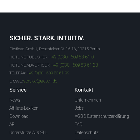
SICHER. STARK. INTUITIV.
Firstlead GmbH, Rosenfelder St. 15-16, 10315 Berlin
+49 (0)30 - 609 83 61-0
HOTLINE PUBLISHER:
+49 (0)30 - 609 83 61-23
HOTLINE ADVERTISER:
TELEFAX:
+49 (0)30 - 609 83 61-99
service@adcell.de
E-MAIL:
Service
Kontakt
News
Unternehmen
Affiliate-Lexikon
Jobs
Download
AGB & Datenschutzerklärung
API
FAQ
Unterstütze ADCELL
Datenschutz