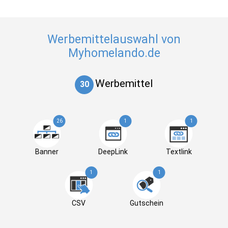
Werbemittelauswahl von
Myhomelando.de
Werbemittel
30
26
1
1
Banner
DeepLink
Textlink
1
1
CSV
Gutschein