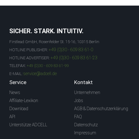
SICHER. STARK. INTUITIV.
Firstlead GmbH, Rosenfelder St. 15-16, 10315 Berlin
+49 (0)30 - 609 83 61-0
HOTLINE PUBLISHER:
+49 (0)30 - 609 83 61-23
HOTLINE ADVERTISER:
TELEFAX:
+49 (0)30 - 609 83 61-99
service@adcell.de
E-MAIL:
Service
Kontakt
News
Unternehmen
Affiliate-Lexikon
Jobs
Download
AGB & Datenschutzerklärung
API
FAQ
Unterstütze ADCELL
Datenschutz
Impressum