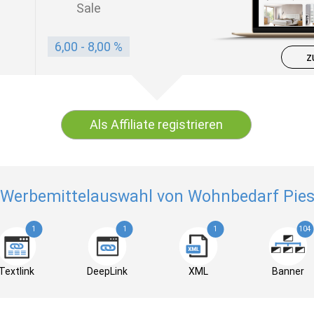
Sale
6,00 - 8,00 %
z
Als Affiliate registrieren
Werbemittelauswahl von Wohnbedarf Pie
1
1
1
104
Textlink
DeepLink
XML
Banner