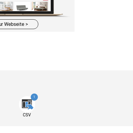
ur Webseite >
s
1
CSV