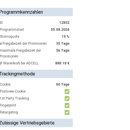
Programmkennzahlen
ID
12852
Programmstart
05.08.2024
Stornoquote
19 %
ø Freigabezeit der Provisionen
35 Tage
maximale Freigabezeit der
56 Tage
Provisionen
Ø Warenkorb bei ADCELL:
888.18 €
Trackingmethode
Cookie
60 Tage
Postview-Cookie
1st Party Tracking
Fingerprint
Retargeting
Zulässige Vertriebsgebiete