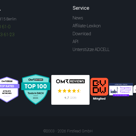
.
Service
News
315 Berlin
Affiliate-Lexikon
3 61-0
Download
83 61-23
API
Unterstütze ADCELL
©2003 - 2026 Firstlead GmbH