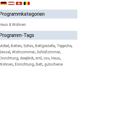
Programmkategorien
Haus & Wohnen
Programm-Tags
,
,
,
,
,
Möbel
Betten
Sofas
Bettgestelle
Teppiche
,
,
,
Sessel
Wohnzimmer
Schlafzimmer
,
,
,
,
,
Einrichtung
deeplink
xml
csv
Haus
,
,
,
Wohnen
Einrichtung
Bett
gutscheine