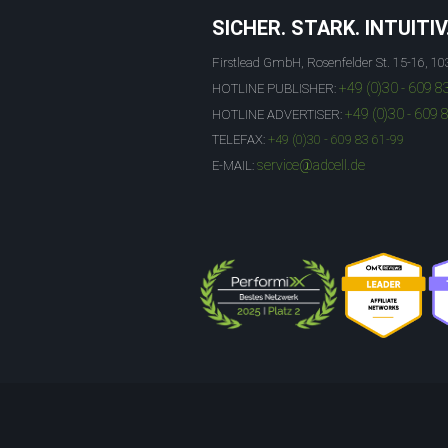
SICHER. STARK. INTUITIV
Firstlead GmbH, Rosenfelder St. 15-16, 10
+49 (0)30 - 609 8
HOTLINE PUBLISHER:
+49 (0)30 - 609 
HOTLINE ADVERTISER:
TELEFAX:
+49 (0)30 - 609 83 61-99
service@adcell.de
E-MAIL: