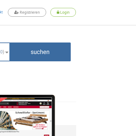
kt
Registrieren
Login
suchen
(
0
)