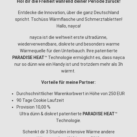
Hol dir die Freiheit während deiner Periode zurück!
Entdecke die Innovation, über die ganz Deutschland
spricht. Tschüss Wärmflasche und Schmerztabletten!
Hallo, nayca!
nayca ist die weltweit erste ultradünne,
wiederverwendbare, diskrete und besonders warme
Wärmequelle für den Unterbauch. Ihre patentierte
PARADISE
HEAT
™️ Technologie ermöglicht es, dass nayca
nur so dünn wie ein Handy ist und trotzdem mehr als 3h
wärmt.
Vorteile für meine Partner:
Durchschnittlicher Warenkorbwert in Höhe von 250 EUR
90 Tage Cookie Laufzeit
Provision 10,00 %
Ultra dünn & diskret patentierte
PARADISE HEAT
™️
Technologie.
Schenkt dir 3 Stunden intensive Wärme andere