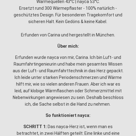
Wärmequellen 43°C | nayca 53°C.
Ersetzt rund 300 Wärmepflaster - 100% natürlich -
geschütztes Design. Für besonderen Tragekomfort und
sicheren Halt. Kein Gedöns & keine Kabel.
Erfunden von Carina und hergestellt in München.
Über mich:
Erfunden wurde nayca von mir, Carina. Ich bin Luft- und
Raumfahrtingenieurin und habe mein gesamtes Wissen
aus der Luft- und Raumfahrttechnik in das Herz gepackt.
Ich leide unter starken Periodenschmerzen und Wärme
hilft mir, wie so vielen anderen Frauen. Aber ich war es
leid, auf klobige Wärmflaschen oder Schmerzmittel mit
Nebenwirkungen angewiesen zu sein. Deshalb beschloss
ich, die Sache selbst in die Hand zu nehmen.
So funktioniert nayca:
SCHRITT 1:
Das nayca-Herz ist, wenn man es
betrachtet, in zwei Hälften geteilt: Eine linke und eine