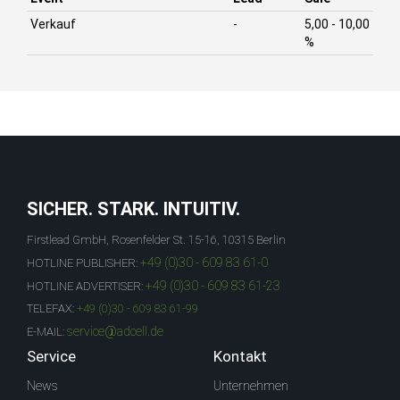
Verkauf
-
5,00 - 10,00
%
SICHER. STARK. INTUITIV.
Firstlead GmbH, Rosenfelder St. 15-16, 10315 Berlin
+49 (0)30 - 609 83 61-0
HOTLINE PUBLISHER:
+49 (0)30 - 609 83 61-23
HOTLINE ADVERTISER:
TELEFAX:
+49 (0)30 - 609 83 61-99
service@adcell.de
E-MAIL:
Service
Kontakt
News
Unternehmen