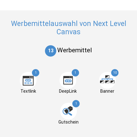
Werbemittelauswahl von Next Level
Canvas
Werbemittel
13
1
1
10
Textlink
DeepLink
Banner
1
Gutschein