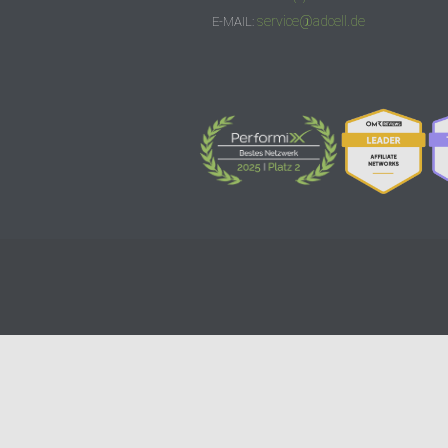
service@adcell.de
E-MAIL: