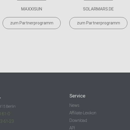
MAXXISUN
SOLARMARS.DE
zum Partnerprogramm
zum Partnerprogramm
.
Service
News
315 Berlin
Affiliate-Lexikon
3 61-0
Download
83 61-23
API