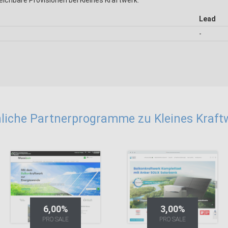
eichbare Provisionen bei Kleines Kraftwerk:
Lead
-
liche Partnerprogramme zu Kleines Kraft
6,00%
3,00%
PRO SALE
PRO SALE