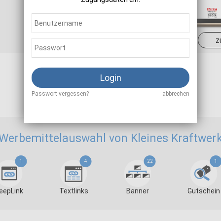
Sale
2,00 - 5,00 %
z
Login
Als Affiliate registrieren
Passwort vergessen?
abbrechen
Werbemittelauswahl von Kleines Kraftwer
1
4
22
1
eepLink
Textlinks
Banner
Gutschein