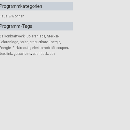
Programmkategorien
Haus & Wohnen
Programm-Tags
,
,
Balkonkraftwerk
Solaranlage
Stecker-
,
,
,
Solaranlage
Solar
erneuerbare Energie
,
,
,
Energie
Elektroauto
elektromobiliät coupon
,
,
,
deeplink
gutscheine
cashback
csv