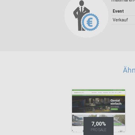
maximal err
Event
Verkauf
Ähn
7,00%
PRO SALE