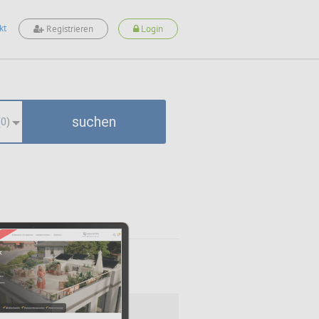
kt
Registrieren
Login
suchen
(
0
)