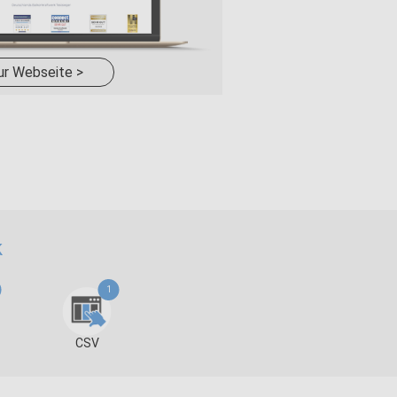
ur Webseite >
k
1
CSV