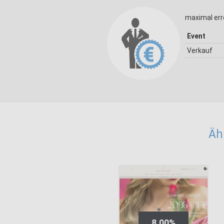
maximal err
Event
Verkauf
Äh
8,00%