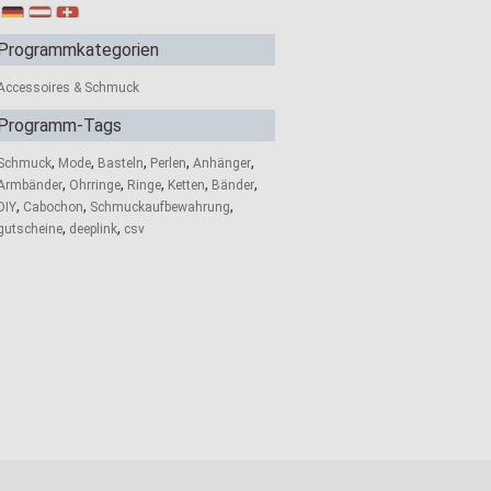
Programmkategorien
Accessoires & Schmuck
Programm-Tags
,
,
,
,
,
Schmuck
Mode
Basteln
Perlen
Anhänger
,
,
,
,
,
Armbänder
Ohrringe
Ringe
Ketten
Bänder
,
,
,
DIY
Cabochon
Schmuckaufbewahrung
,
,
gutscheine
deeplink
csv