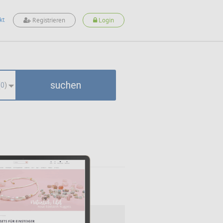
kt
Registrieren
Login
suchen
(
0
)