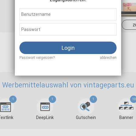
Sale
6,00 - 10,00 %
z
Login
Als Affiliate registrieren
Passwort vergessen?
abbrechen
Werbemittelauswahl von vintageparts.eu
1
1
1
10
extlink
DeepLink
Gutschein
Banner