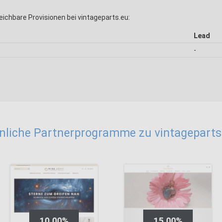
eichbare Provisionen bei vintageparts.eu:
Lead
-
nliche Partnerprogramme zu vintageparts
10,00%
15,00%