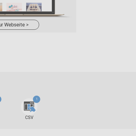
ur Webseite >
1
CSV