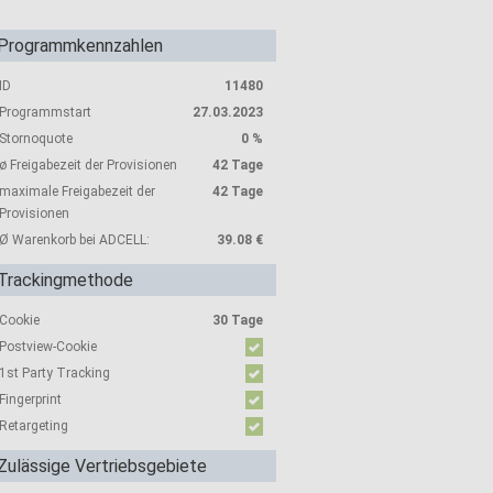
Programmkennzahlen
ID
11480
Programmstart
27.03.2023
Stornoquote
0 %
ø Freigabezeit der Provisionen
42 Tage
maximale Freigabezeit der
42 Tage
Provisionen
Ø Warenkorb bei ADCELL:
39.08 €
Trackingmethode
Cookie
30 Tage
Postview-Cookie
1st Party Tracking
Fingerprint
Retargeting
Zulässige Vertriebsgebiete