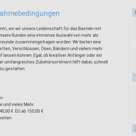
lnahmebedingungen
m, wo wir unsere Leidenschaft für das Basteln mit
 unsere Kunden eine immense Auswahl von mehr als
elfreunde zusammengetragen wurden. Wir bieten eine
 Ketten, Verschlüssen, Ösen, Bändern und vielem mehr
auf lassen können. Egal, ob kreativer Anfänger oder ein
er umfangreiches Zubehörsortiment hilft dabei, schnell
u gestalten.
en
e und vieles Mehr
40,00 € EU ab 150,00 €
keiten