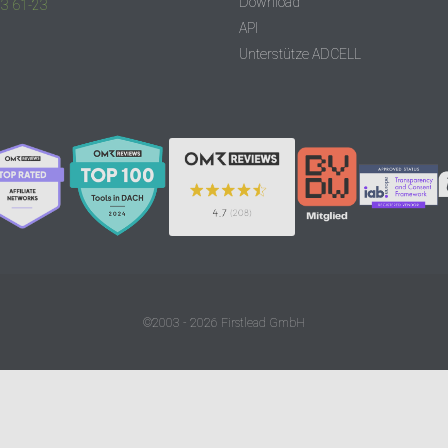
Download
83 61-23
API
Unterstütze ADCELL
©2003 - 2026 Firstlead GmbH