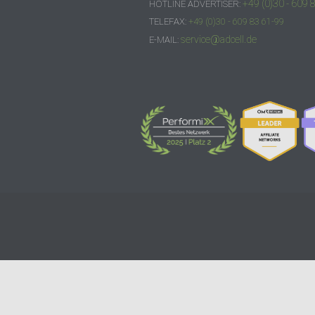
+49 (0)30 - 609 
HOTLINE ADVERTISER:
TELEFAX:
+49 (0)30 - 609 83 61-99
service@adcell.de
E-MAIL: