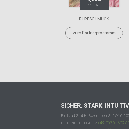
PRO SALE
PURESCHMUCK
zum Partnerprogramm
SICHER. STARK. INTUITIV
Firstlead GmbH, Rosenfelder St. 15-16, 10
+49 (0)30 - 609 8
HOTLINE PUBLISHER: