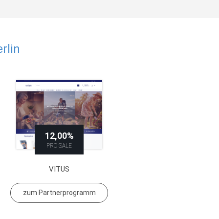
rlin
12,00%
PRO SALE
VITUS
zum Partnerprogramm