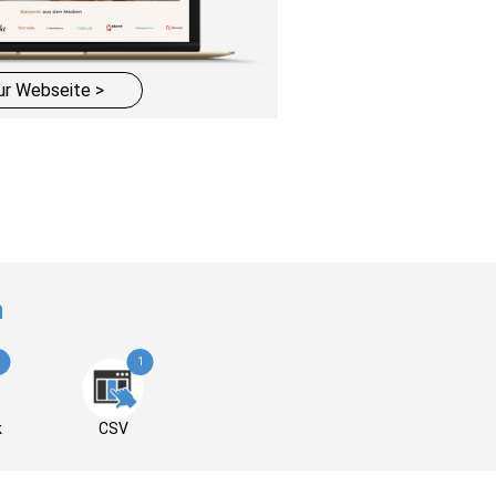
ur Webseite >
n
1
k
CSV