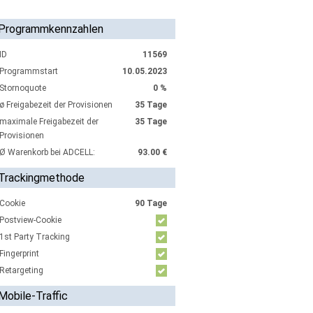
Programmkennzahlen
ID
11569
Programmstart
10.05.2023
Stornoquote
0 %
ø Freigabezeit der Provisionen
35 Tage
maximale Freigabezeit der
35 Tage
Provisionen
Ø Warenkorb bei ADCELL:
93.00 €
Trackingmethode
Cookie
90 Tage
Postview-Cookie
1st Party Tracking
Fingerprint
Retargeting
Mobile-Traffic