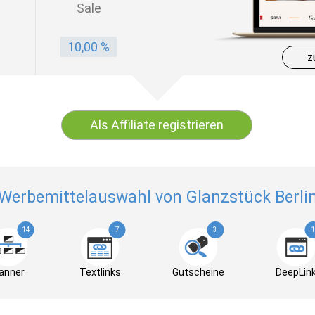
Sale
10,00 %
z
Als Affiliate registrieren
Werbemittelauswahl von Glanzstück Berli
14
7
3
1
anner
Textlinks
Gutscheine
DeepLin