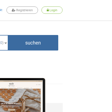
kt
Registrieren
Login
suchen
(
0
)