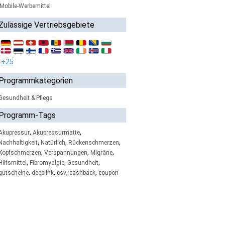
Mobile-Werbemittel
Zulässige Vertriebsgebiete
+25
Programmkategorien
Gesundheit & Pflege
Programm-Tags
,
,
Akupressur
Akupressurmatte
,
,
,
Nachhaltigkeit
Natürlich
Rückenschmerzen
,
,
,
Kopfschmerzen
Verspannungen
Migräne
,
,
,
Hilfsmittel
Fibromyalgie
Gesundheit
,
,
,
,
gutscheine
deeplink
csv
cashback
coupon