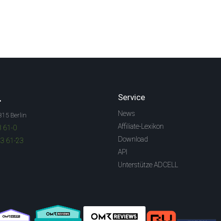
.
Service
News
315 Berlin
Affiliate-Lexikon
3 61-0
Download
83 61-23
API
Unterstütze ADCELL