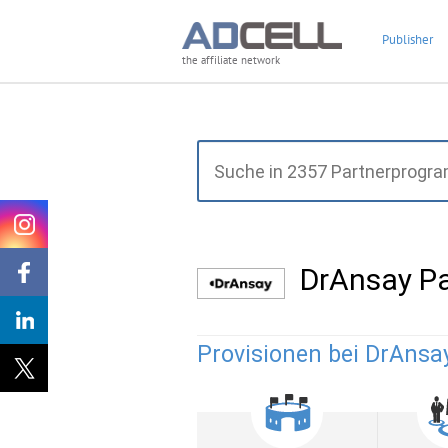
Publisher
the affiliate network
DrAnsay P
Provisionen bei DrAnsa