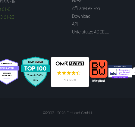
News
315 Berlin
Affiliate-Lexikon
3 61-0
Download
83 61-23
API
Unterstütze ADCELL
©2003 - 2026 Firstlead GmbH