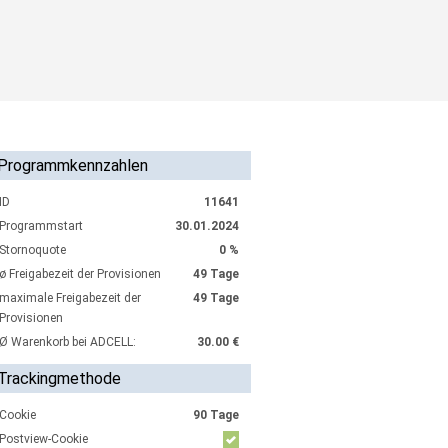
Programmkennzahlen
ID
11641
Programmstart
30.01.2024
Stornoquote
0 %
ø Freigabezeit der Provisionen
49 Tage
maximale Freigabezeit der
49 Tage
Provisionen
Ø Warenkorb bei ADCELL:
30.00 €
Trackingmethode
Cookie
90 Tage
Postview-Cookie