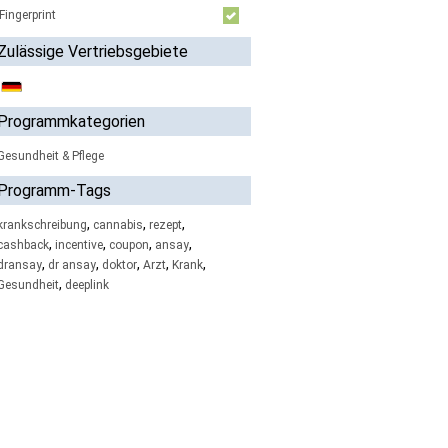
Fingerprint
Zulässige Vertriebsgebiete
Programmkategorien
Gesundheit & Pflege
Programm-Tags
,
,
,
krankschreibung
cannabis
rezept
,
,
,
,
cashback
incentive
coupon
ansay
,
,
,
,
,
dransay
dr ansay
doktor
Arzt
Krank
,
Gesundheit
deeplink