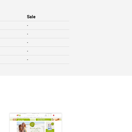
Sale
-
-
-
-
-