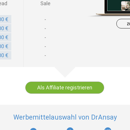
ead
Sale
00 €
-
z
00 €
-
00 €
-
00 €
-
00 €
-
Als Affiliate registrieren
Werbemittelauswahl von DrAnsay