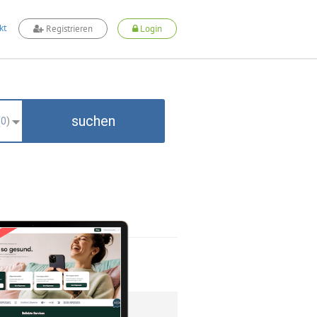
kt
Registrieren
Login
suchen
(
0
)