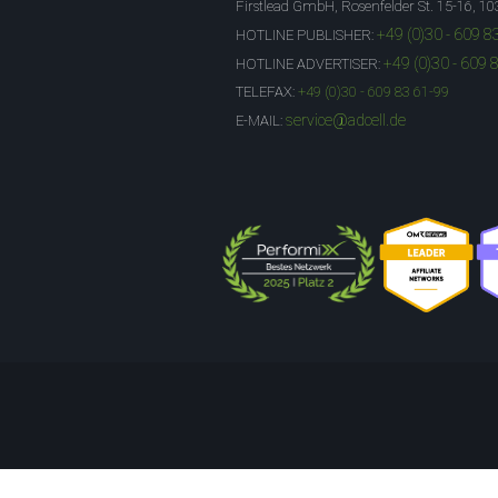
Firstlead GmbH, Rosenfelder St. 15-16, 10
+49 (0)30 - 609 8
HOTLINE PUBLISHER:
+49 (0)30 - 609 
HOTLINE ADVERTISER:
TELEFAX:
+49 (0)30 - 609 83 61-99
service@adcell.de
E-MAIL: