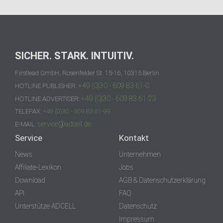
SICHER. STARK. INTUITIV.
Firstlead GmbH, Rosenfelder St. 15-16, 10315 Berlin
+49 (0)30 - 609 83 61-0
HOTLINE PUBLISHER:
+49 (0)30 - 609 83 61-23
HOTLINE ADVERTISER:
TELEFAX:
+49 (0)30 - 609 83 61-99
service@adcell.de
E-MAIL:
Service
Kontakt
News
Unternehmen
Affiliate-Lexikon
Jobs
Download
AGB & Datenschutzerklärung
API
FAQ
Unterstütze ADCELL
Datenschutz
Impressum