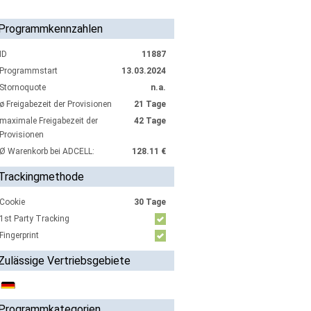
Programmkennzahlen
ID
11887
Programmstart
13.03.2024
Stornoquote
n.a.
ø Freigabezeit der Provisionen
21 Tage
maximale Freigabezeit der
42 Tage
Provisionen
Ø Warenkorb bei ADCELL:
128.11 €
Trackingmethode
Cookie
30 Tage
1st Party Tracking
Fingerprint
Zulässige Vertriebsgebiete
Programmkategorien