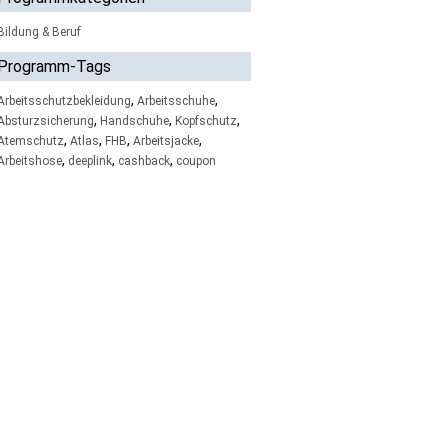
Bildung & Beruf
Programm-Tags
,
,
Arbeitsschutzbekleidung
Arbeitsschuhe
,
,
,
Absturzsicherung
Handschuhe
Kopfschutz
,
,
,
,
Atemschutz
Atlas
FHB
Arbeitsjacke
,
,
,
Arbeitshose
deeplink
cashback
coupon