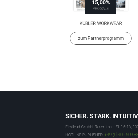
15,00%
PRO SALE
KÜBLER WORKWEAR
zum Partnerprogramm
SICHER. STARK. INTUITIV
Firstlead GmbH, Rosenfelder St. 15-16, 10
+49 (0)30 - 609 8
HOTLINE PUBLISHER: