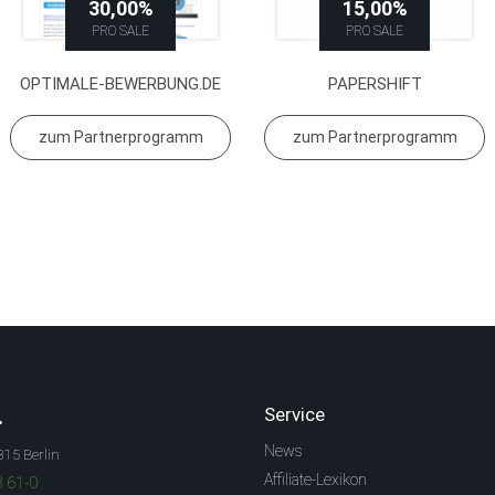
30,00%
35,00 €
15,00%
PRO SALE
PRO LEAD
PRO SALE
OPTIMALE-BEWERBUNG.DE
PAPERSHIFT
zum Partnerprogramm
zum Partnerprogramm
.
Service
News
315 Berlin
Affiliate-Lexikon
3 61-0