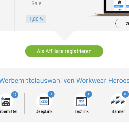
Sale
1,00 %
z
Als Affiliate registrieren
Werbemittelauswahl von Workwear Heroe
1
1
8
10
rbemittel
DeepLink
Textlink
Banner