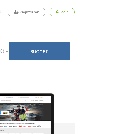
kt
Registrieren
Login
suchen
(
0
)