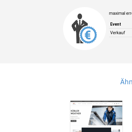
maximal err
Event
Verkauf
Ähn