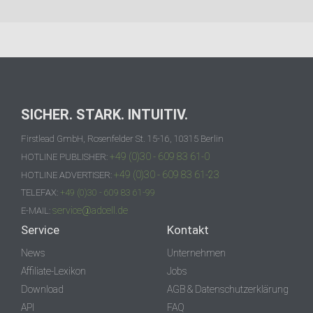
SICHER. STARK. INTUITIV.
Firstlead GmbH, Rosenfelder St. 15-16, 10315 Berlin
+49 (0)30 - 609 83 61-0
HOTLINE PUBLISHER:
+49 (0)30 - 609 83 61-23
HOTLINE ADVERTISER:
TELEFAX:
+49 (0)30 - 609 83 61-99
service@adcell.de
E-MAIL:
Service
Kontakt
News
Unternehmen
Affiliate-Lexikon
Jobs
Download
AGB & Datenschutzerklärung
API
FAQ