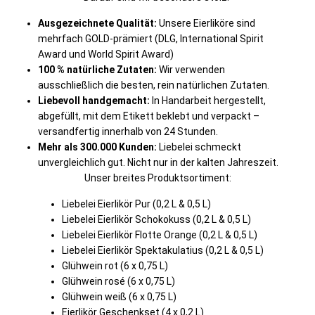
Ausgezeichnete Qualität:
Unsere Eierliköre sind
mehrfach GOLD-prämiert (DLG, International Spirit
Award und World Spirit Award)
100 % natürliche Zutaten:
Wir verwenden
ausschließlich die besten, rein natürlichen Zutaten.
Liebevoll handgemacht:
In Handarbeit hergestellt,
abgefüllt, mit dem Etikett beklebt und verpackt –
versandfertig innerhalb von 24 Stunden.
Mehr als 300.000 Kunden:
Liebelei schmeckt
unvergleichlich gut. Nicht nur in der kalten Jahreszeit.
Unser breites Produktsortiment:
Liebelei Eierlikör Pur (0,2 L & 0,5 L)
Liebelei Eierlikör Schokokuss (0,2 L & 0,5 L)
Liebelei Eierlikör Flotte Orange (0,2 L & 0,5 L)
Liebelei Eierlikör Spektakulatius (0,2 L & 0,5 L)
Glühwein rot (6 x 0,75 L)
Glühwein rosé (6 x 0,75 L)
Glühwein weiß (6 x 0,75 L)
Eierlikör Geschenkset (4 x 0,2 L)