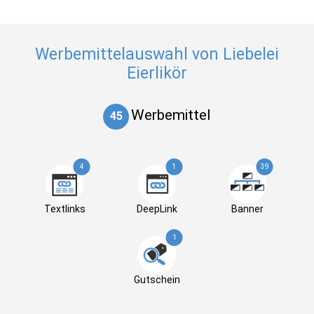
Werbemittelauswahl von Liebelei
Eierlikör
Werbemittel
45
4
1
39
Textlinks
DeepLink
Banner
1
Gutschein