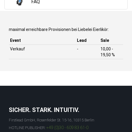
FAQ
maximal erreichbare Provisionen bei Liebelei Eierlikör:
Event
Lead
Sale
Verkauf
-
10,00 -
19,50 %
SICHER. STARK. INTUITIV.
Firstlead GmbH, Rosenfelder St. 15-16, 10315 Berlin
+49 (0)30 - 609 83 61-0
HOTLINE PUBLISHER: