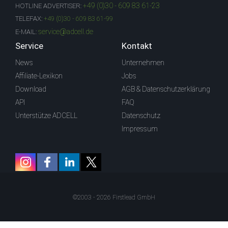
+49 (0)30 - 609 83 61-23
HOTLINE ADVERTISER:
TELEFAX:
+49 (0)30 - 609 83 61-99
service@adcell.de
E-MAIL:
Service
Kontakt
News
Unternehmen
Affiliate-Lexikon
Jobs
Download
AGB & Datenschutzerklärung
API
FAQ
Unterstütze ADCELL
Datenschutz
Impressum
©2003 - 2026 Firstlead GmbH