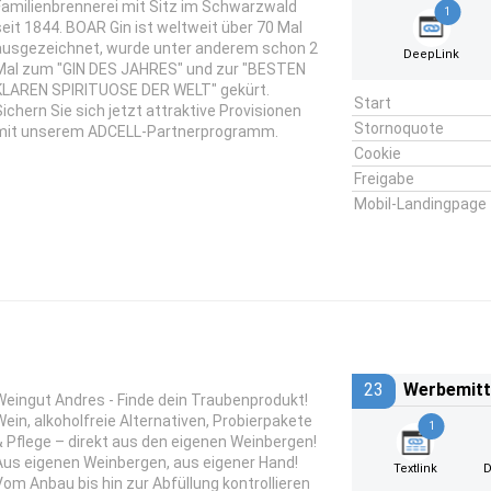
Familienbrennerei mit Sitz im Schwarzwald
1
seit 1844. BOAR Gin ist weltweit über 70 Mal
ausgezeichnet, wurde unter anderem schon 2
DeepLink
Mal zum "GIN DES JAHRES" und zur "BESTEN
KLAREN SPIRITUOSE DER WELT" gekürt.
Start
Sichern Sie sich jetzt attraktive Provisionen
Stornoquote
mit unserem ADCELL-Partnerprogramm.
Cookie
Freigabe
Mobil-Landingpage
23
Werbemitt
Weingut Andres - Finde dein Traubenprodukt!
Wein, alkoholfreie Alternativen, Probierpakete
1
& Pflege – direkt aus den eigenen Weinbergen!
Aus eigenen Weinbergen, aus eigener Hand!
Textlink
D
Vom Anbau bis hin zur Abfüllung kontrollieren