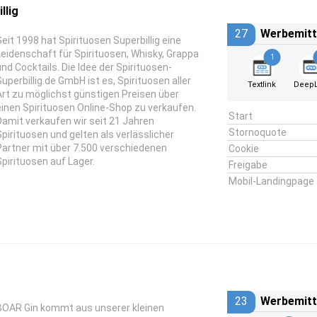
llig
27
Werbemitt
Seit 1998 hat Spirituosen Superbillig eine
Leidenschaft für Spirituosen, Whisky, Grappa
1
und Cocktails. Die Idee der Spirituosen-
Superbillig.de GmbH ist es, Spirituosen aller
Textlink
DeepL
Art zu möglichst günstigen Preisen über
einen Spirituosen Online-Shop zu verkaufen.
Start
Damit verkaufen wir seit 21 Jahren
Stornoquote
Spirituosen und gelten als verlässlicher
Partner mit über 7.500 verschiedenen
Cookie
Spirituosen auf Lager.
Freigabe
Mobil-Landingpage
23
Werbemitt
BOAR Gin kommt aus unserer kleinen