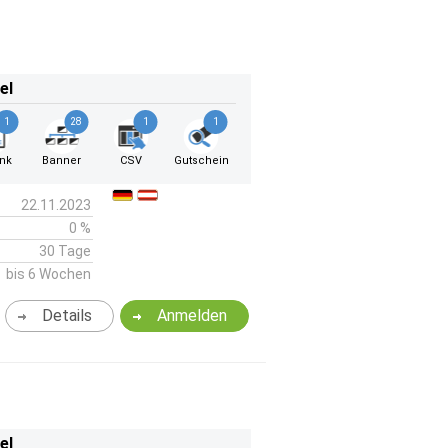
el
1
28
1
1
ink
Banner
CSV
Gutschein
22.11.2023
0 %
30 Tage
bis 6 Wochen
Details
Anmelden
el