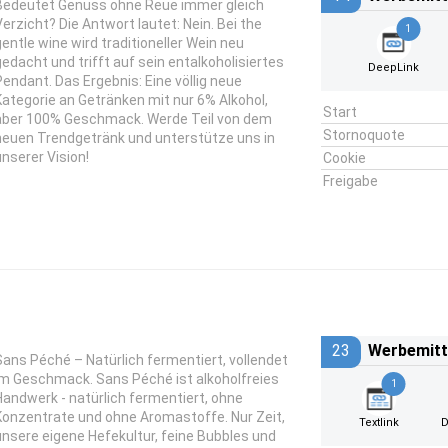
Bedeutet Genuss ohne Reue immer gleich
Verzicht? Die Antwort lautet: Nein. Bei the
1
gentle wine wird traditioneller Wein neu
gedacht und trifft auf sein entalkoholisiertes
DeepLink
Pendant. Das Ergebnis: Eine völlig neue
Kategorie an Getränken mit nur 6% Alkohol,
Start
aber 100% Geschmack. Werde Teil von dem
Stornoquote
neuen Trendgetränk und unterstütze uns in
unserer Vision!
Cookie
Freigabe
23
Werbemitt
Sans Péché – Natürlich fermentiert, vollendet
im Geschmack. Sans Péché ist alkoholfreies
1
Handwerk - natürlich fermentiert, ohne
Konzentrate und ohne Aromastoffe. Nur Zeit,
Textlink
D
unsere eigene Hefekultur, feine Bubbles und