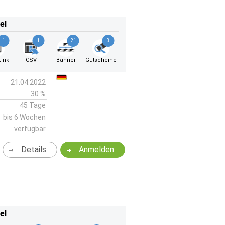
el
1
1
21
3
ink
CSV
Banner
Gutscheine
21.04.2022
30 %
45 Tage
bis 6 Wochen
verfügbar
Details
Anmelden
el