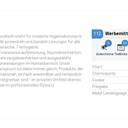
112
Werbemitt
AnoKath steht für moderne Hygienekonzepte.
Wir entwickeln und bündeln Lösungen für alle
6
26
Bereiche: Tierhygiene,
Trinkwasseraufbereitung, Raumdesinfektion,
Gutscheine
Textlinks
Fahrzeugdesinfektion und ausgewählte
Anwendungen im Humanbereich. Unser
Start
Anspruch ist dabei immer gleich: Produkte, die
Stornoquote
praxisnah, einfach anwendbar und verlässlich
integrierbar sind - im privaten Umfeld ebenso
Cookie
wie im professionellen Einsatz.
Freigabe
Mobil-Landingpage