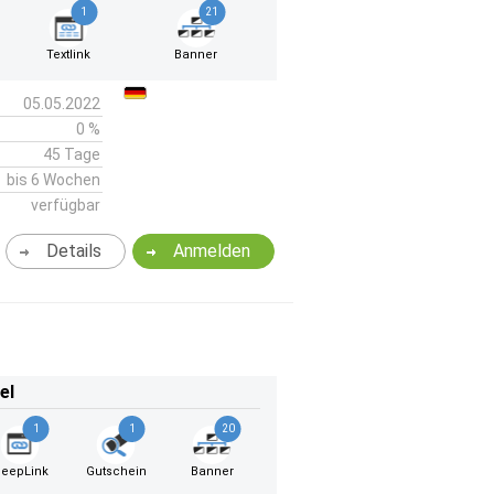
1
21
Textlink
Banner
05.05.2022
0 %
45 Tage
bis 6 Wochen
verfügbar
Details
Anmelden
el
1
1
20
eepLink
Gutschein
Banner