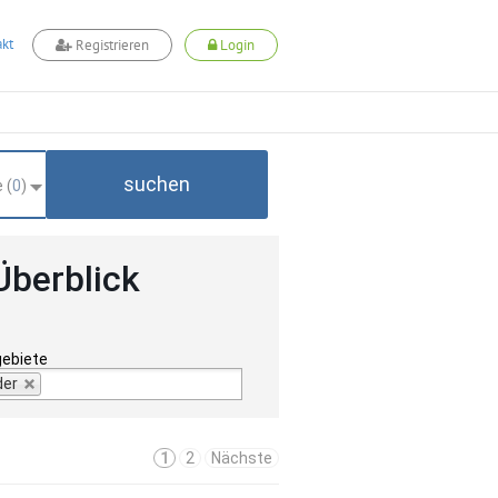
kt
Registrieren
Login
suchen
 (
0
)
Überblick
gebiete
der
1
2
Nächste