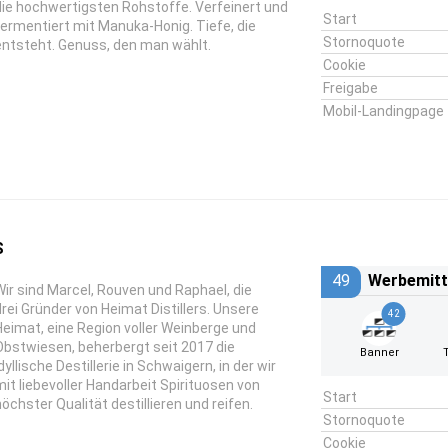
die hochwertigsten Rohstoffe. Verfeinert und
Start
fermentiert mit Manuka-Honig. Tiefe, die
Stornoquote
entsteht. Genuss, den man wählt.
Cookie
Freigabe
Mobil-Landingpage
S
49
Werbemitt
Wir sind Marcel, Rouven und Raphael, die
drei Gründer von Heimat Distillers. Unsere
42
Heimat, eine Region voller Weinberge und
Obstwiesen, beherbergt seit 2017 die
Banner
dyllische Destillerie in Schwaigern, in der wir
mit liebevoller Handarbeit Spirituosen von
Start
höchster Qualität destillieren und reifen.
Stornoquote
Cookie