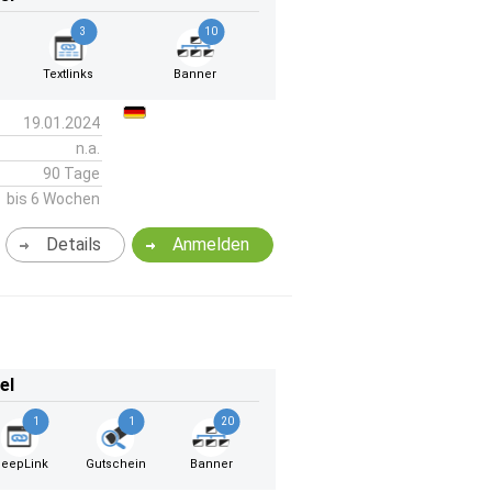
3
10
Textlinks
Banner
19.01.2024
n.a.
90 Tage
bis 6 Wochen
Details
Anmelden
el
1
1
20
eepLink
Gutschein
Banner