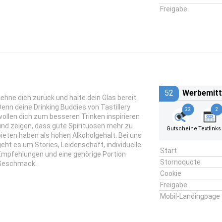
Freigabe
52
Werbemitt
Lehne dich zurück und halte dein Glas bereit.
Denn deine Drinking Buddies von Tastillery
22
2
wollen dich zum besseren Trinken inspirieren
und zeigen, dass gute Spirituosen mehr zu
Gutscheine
Textlinks
bieten haben als hohen Alkoholgehalt. Bei uns
geht es um Stories, Leidenschaft, individuelle
Start
Empfehlungen und eine gehörige Portion
Stornoquote
Geschmack.
Cookie
Freigabe
Mobil-Landingpage