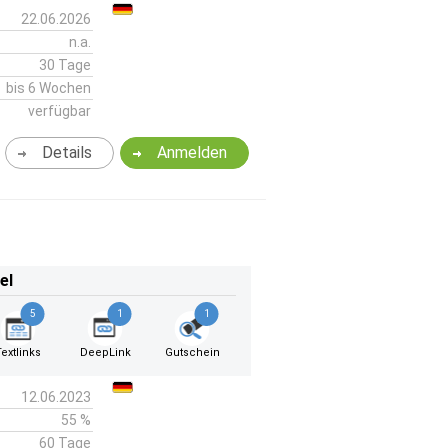
22.06.2026
n.a.
30 Tage
bis 6 Wochen
verfügbar
Details
Anmelden
el
5
1
1
Textlinks
DeepLink
Gutschein
12.06.2023
55 %
60 Tage