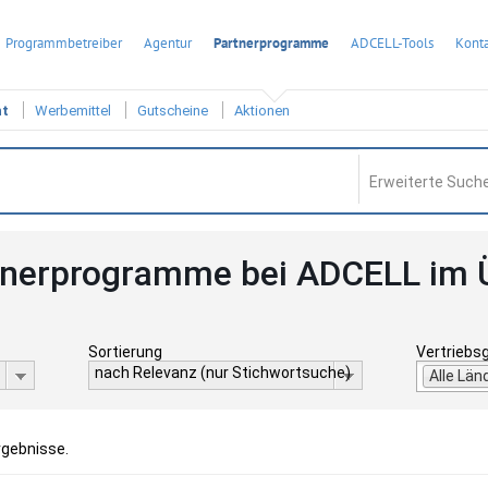
Programmbetreiber
Agentur
Partnerprogramme
ADCELL-Tools
Konta
ht
Werbemittel
Gutscheine
Aktionen
Erweiterte Suche
tnerprogramme bei ADCELL im 
Sortierung
Vertriebs
nach Relevanz (nur Stichwortsuche)
Alle Län
rgebnisse.