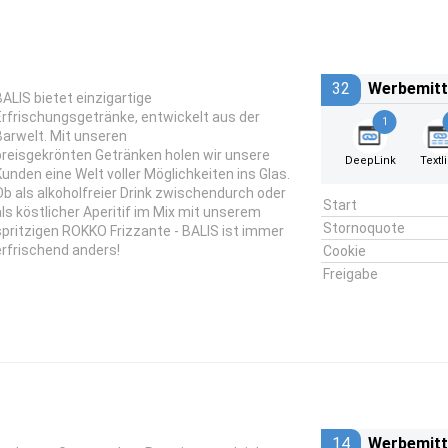
32
Werbemitt
BALIS bietet einzigartige
Erfrischungsgetränke, entwickelt aus der
1
Barwelt. Mit unseren
preisgekrönten Getränken holen wir unsere
DeepLink
Textl
Kunden eine Welt voller Möglichkeiten ins Glas.
Ob als alkoholfreier Drink zwischendurch oder
Start
als köstlicher Aperitif im Mix mit unserem
Stornoquote
spritzigen ROKKO Frizzante - BALIS ist immer
erfrischend anders!
Cookie
Freigabe
14
Werbemitt