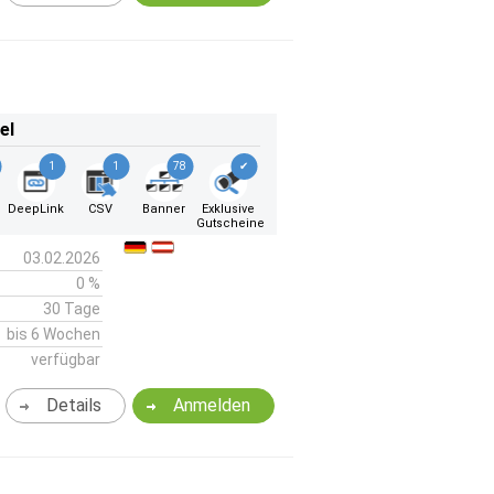
el
1
1
78
✔
DeepLink
CSV
Banner
Exklusive
Gutscheine
03.02.2026
0 %
30 Tage
bis 6 Wochen
verfügbar
Details
Anmelden