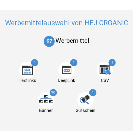
Werbemittelauswahl von HEJ ORGANIC
Werbemittel
97
4
1
1
Textlinks
DeepLink
CSV
90
1
Banner
Gutschein