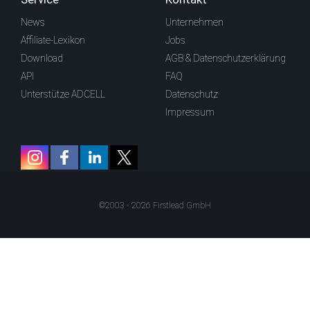
News
Unternehmen
Affiliate-Lexikon
Jobs
Download
AGB & Datenschutzerklärung
API
FAQ
Unterstütze ADCELL
Datenschutz
Impressum
©2003 - 2026 Firstlead GmbH