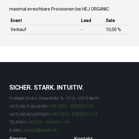
maximal erreichbare Provisionen bei HEJ ORGANIC:
Event
Lead
Sale
Verkauf
-
10,00 %
SICHER. STARK. INTUITIV.
Firstlead GmbH, Rosenfelder St. 15-16, 10315 Berlin
+49 (0)30 - 609 83 61-0
HOTLINE PUBLISHER:
+49 (0)30 - 609 83 61-23
HOTLINE ADVERTISER:
TELEFAX:
+49 (0)30 - 609 83 61-99
service@adcell.de
E-MAIL:
Service
Kontakt