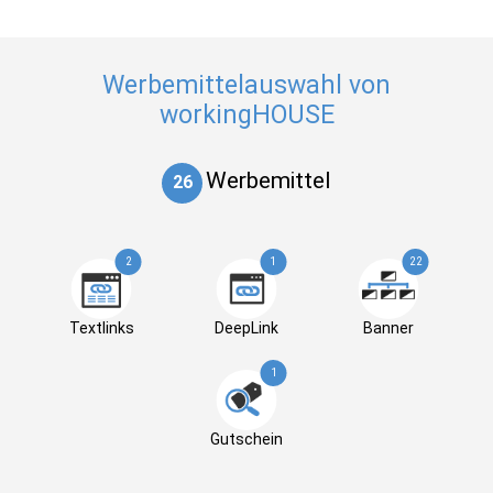
Werbemittelauswahl von
workingHOUSE
Werbemittel
26
2
1
22
Textlinks
DeepLink
Banner
1
Gutschein