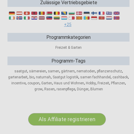
Zulässige Vertriebsgebiete
+25
Programmkategorien
Freizeit & Garten
Programm-Tags
,
,
,
,
,
,
saatgut
sämereien
samen
gärtnern
nematoden
pflanzenschutz
,
,
,
,
,
,
gartenarbeit
bio
naturnah
Saatgut logistik
samen fachhandel
cashback
,
,
,
,
,
,
,
incentive
coupon
Garten
Haus und Wohnen
Hobby
Freizeit
Pflanzen
,
,
,
,
grow
Rasen
rasenpflege
Dünger
Blumen
Als Affiliate registrieren