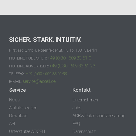
SICHER. STARK. INTUITIV.
Firstlead GmbH, Rosenfelder St. 15-16, 10315 Berlin
+49 (0)30 - 609 83 61-0
HOTLINE PUBLISHER:
+49 (0)30 - 609 83 61-23
HOTLINE ADVERTISER:
TELEFAX:
+49 (0)30 - 609 83 61-99
service@adcell.de
E-MAIL:
Service
Kontakt
News
Unternehmen
Affiliate-Lexikon
Jobs
Download
AGB & Datenschutzerklärung
API
FAQ
Unterstütze ADCELL
Datenschutz