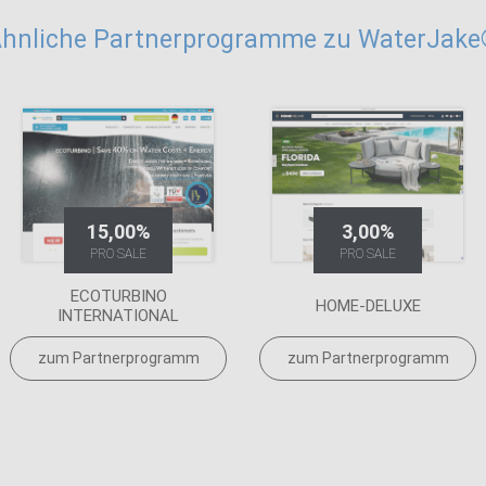
hnliche Partnerprogramme zu WaterJak
15,00%
3,00%
PRO SALE
PRO SALE
ECOTURBINO
HOME-DELUXE
INTERNATIONAL
zum Partnerprogramm
zum Partnerprogramm