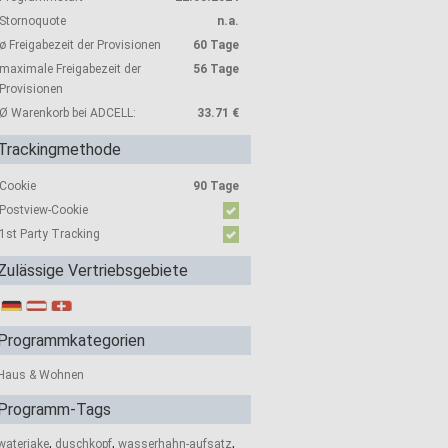
Stornoquote
n.a.
ø Freigabezeit der Provisionen
60 Tage
maximale Freigabezeit der
56 Tage
Provisionen
Ø Warenkorb bei ADCELL:
33.71 €
Trackingmethode
Cookie
90 Tage
Postview-Cookie
1st Party Tracking
Zulässige Vertriebsgebiete
Programmkategorien
Haus & Wohnen
Programm-Tags
,
,
,
waterjake
duschkopf
wasserhahn-aufsatz