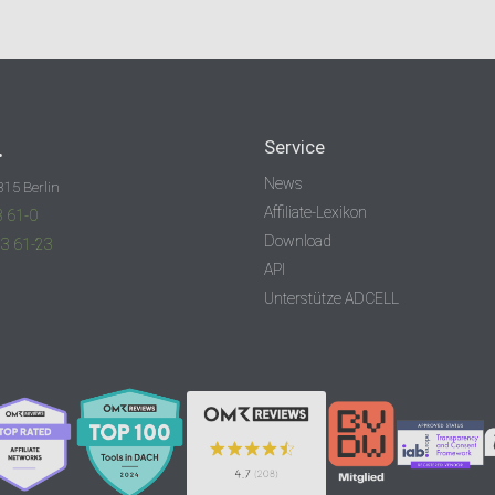
.
Service
News
315 Berlin
Affiliate-Lexikon
3 61-0
Download
83 61-23
API
Unterstütze ADCELL