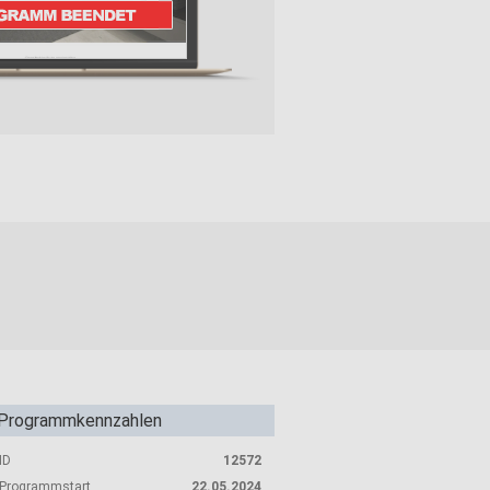
Programmkennzahlen
ID
12572
Programmstart
22.05.2024