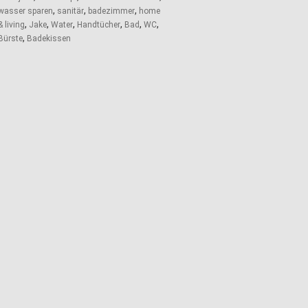
,
,
,
wasser sparen
sanitär
badezimmer
home
,
,
,
,
,
,
& living
Jake
Water
Handtücher
Bad
WC
,
Bürste
Badekissen