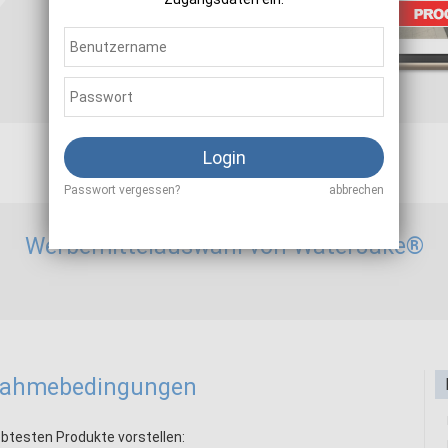
Sale
10,00 - 15,00 %
Login
Passwort vergessen?
abbrechen
Werbemittelauswahl von WaterJake®
lnahmebedingungen
ebtesten Produkte vorstellen: