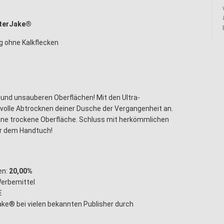
aterJake®
ng ohne Kalkflecken
 und unsauberen Oberflächen! Mit den Ultra-
olle Abtrocknen deiner Dusche der Vergangenheit an.
ine trockene Oberfläche. Schluss mit herkömmlichen
r dem Handtuch!
en:
20,00%
Werbemittel
€
ke® bei vielen bekannten Publisher durch