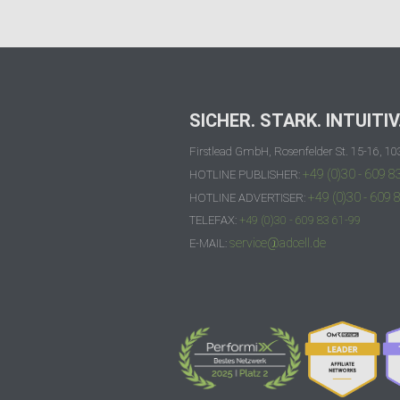
SICHER. STARK. INTUITIV
Firstlead GmbH, Rosenfelder St. 15-16, 10
+49 (0)30 - 609 8
HOTLINE PUBLISHER:
+49 (0)30 - 609 
HOTLINE ADVERTISER:
TELEFAX:
+49 (0)30 - 609 83 61-99
service@adcell.de
E-MAIL: