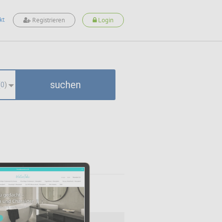
kt
Registrieren
Login
suchen
(
0
)