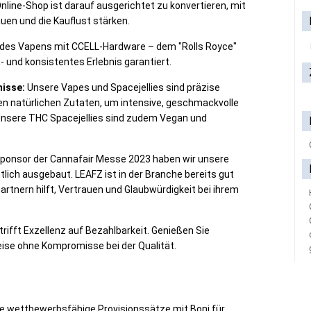
nline-Shop ist darauf ausgerichtet zu konvertieren, mit
uen und die Kauflust stärken.
 des Vapens mit CCELL-Hardware – dem "Rolls Royce"
 und konsistentes Erlebnis garantiert.
isse:
Unsere Vapes und Spacejellies sind präzise
ten natürlichen Zutaten, um intensive, geschmackvolle
Unsere THC Spacejellies sind zudem Vegan und
ponsor der Cannafair Messe 2023 haben wir unsere
ich ausgebaut. LEAFZ ist in der Branche bereits gut
rtnern hilft, Vertrauen und Glaubwürdigkeit bei ihrem
trifft Exzellenz auf Bezahlbarkeit. Genießen Sie
se ohne Kompromisse bei der Qualität.
e wettbewerbsfähige Provisionssätze mit Boni für