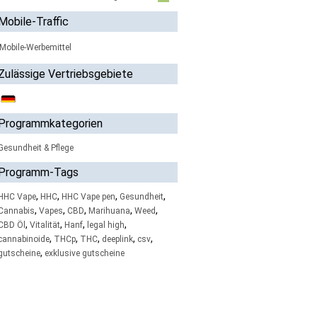
Mobile-Traffic
Mobile-Werbemittel
Zulässige Vertriebsgebiete
Programmkategorien
Gesundheit & Pflege
Programm-Tags
,
,
,
,
HHC Vape
HHC
HHC Vape pen
Gesundheit
,
,
,
,
,
Cannabis
Vapes
CBD
Marihuana
Weed
,
,
,
,
CBD Öl
Vitalität
Hanf
legal high
,
,
,
,
,
cannabinoide
THCp
THC
deeplink
csv
,
gutscheine
exklusive gutscheine