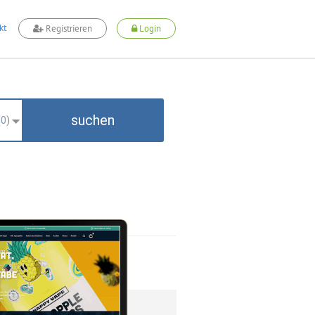
kt
Registrieren
Login
suchen
(
0
)