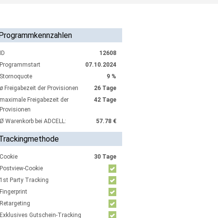
Programmkennzahlen
ID
12608
Programmstart
07.10.2024
Stornoquote
9 %
ø Freigabezeit der Provisionen
26 Tage
maximale Freigabezeit der
42 Tage
Provisionen
Ø Warenkorb bei ADCELL:
57.78 €
Trackingmethode
Cookie
30 Tage
Postview-Cookie
1st Party Tracking
Fingerprint
Retargeting
Exklusives Gutschein-Tracking