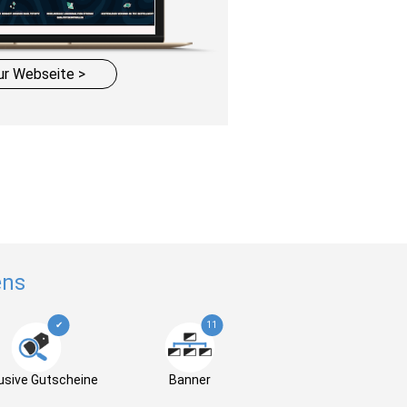
ur Webseite >
ens
✔
11
usive Gutscheine
Banner