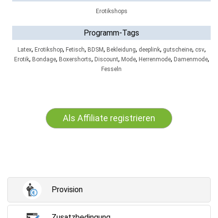
Erotikshops
Programm-Tags
,
,
,
,
,
,
,
,
Latex
Erotikshop
Fetisch
BDSM
Bekleidung
deeplink
gutscheine
csv
,
,
,
,
,
,
,
Erotik
Bondage
Boxershorts
Discount
Mode
Herrenmode
Damenmode
Fesseln
Als Affiliate registrieren
Provision
Zusatzbedingung