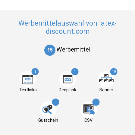
Werbemittelauswahl von latex-
discount.com
Werbemittel
15
2
1
10
Textlinks
DeepLink
Banner
1
1
Gutschein
CSV