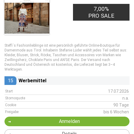
7,00%
PRO SALE
Steffi´s Fashionlieblinge ist eine persönlich geführte Online-Boutique für
Damenmode aus Tirol. Inhaberin Stefanie Lüder wählt jedes Teil selbst aus:
Kleider, Blusen, Strick, Röcke, Taschen und Accessoires von Marken wie
Zwillingsherz, Choklate Paris und AN’GE Paris. Der Versand nach
Deutschland und Österreich ist kostenlos, die Lieferzeit liegt bei 3–4
Werktagen.
15
Werbemittel
17.07.2026
Start
n.a.
Stornoquote
90 Tage
Cookie
bis 6 Wochen
Freigabe
Anmelden
Details