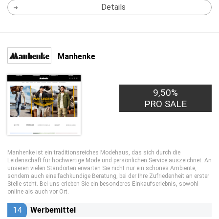
Details
Manhenke
9,50%
PRO SALE
Manhenke ist ein traditionsreiches Modehaus, das sich durch die
Leidenschaft für hochwertige Mode und persönlichen Service auszeichnet. An
unseren vielen Standorten erwarten Sie nicht nur ein schönes Ambiente,
sondern auch eine fachkundige Beratung, bei der Ihre Zufriedenheit an erster
Stelle steht. Bei uns erleben Sie ein besonderes Einkaufserlebnis, sowohl
online als auch vor Ort.
14
Werbemittel