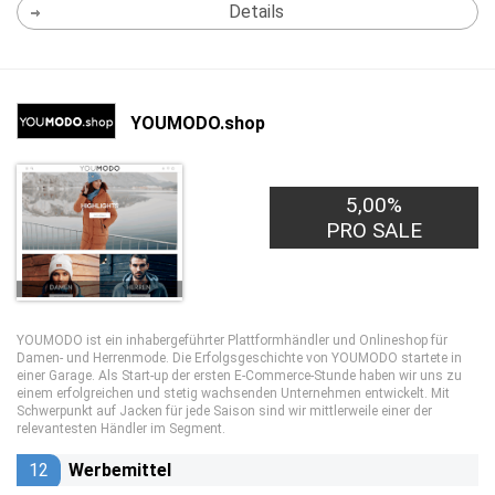
Details
YOUMODO.shop
5,00%
PRO SALE
YOUMODO ist ein inhabergeführter Plattformhändler und Onlineshop für
Damen- und Herrenmode. Die Erfolgsgeschichte von YOUMODO startete in
einer Garage. Als Start-up der ersten E-Commerce-Stunde haben wir uns zu
einem erfolgreichen und stetig wachsenden Unternehmen entwickelt. Mit
Schwerpunkt auf Jacken für jede Saison sind wir mittlerweile einer der
relevantesten Händler im Segment.
12
Werbemittel