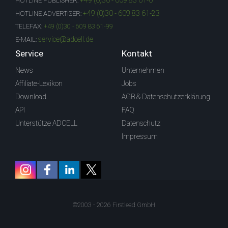
+49 (0)30 - 609 83 61-0
HOTLINE PUBLISHER:
+49 (0)30 - 609 83 61-23
HOTLINE ADVERTISER:
TELEFAX:
+49 (0)30 - 609 83 61-99
service@adcell.de
E-MAIL:
Service
Kontakt
News
Unternehmen
Affiliate-Lexikon
Jobs
Download
AGB & Datenschutzerklärung
API
FAQ
Unterstütze ADCELL
Datenschutz
Impressum
©2003 - 2026 Firstlead GmbH