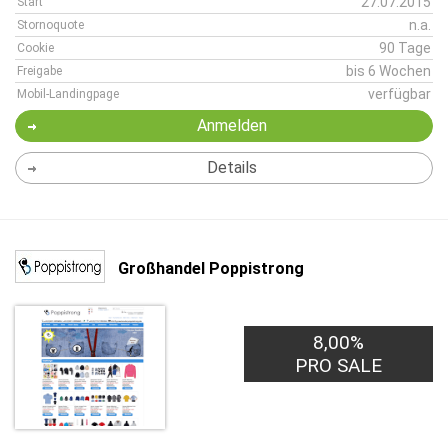
27.07.2015
Start
n.a.
Stornoquote
90 Tage
Cookie
bis 6 Wochen
Freigabe
verfügbar
Mobil-Landingpage
Anmelden
Details
Großhandel Poppistrong
8,00%
1,00€
PRO LEAD
PRO SALE