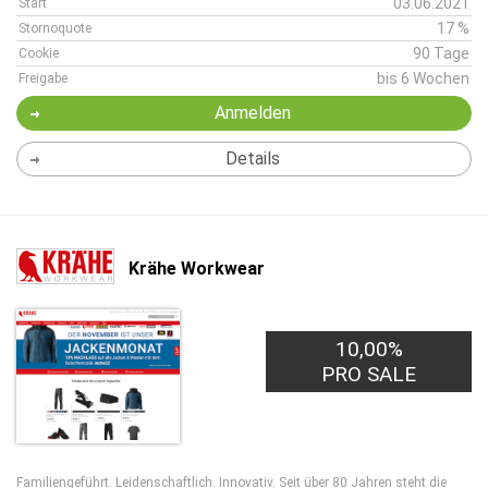
03.06.2021
Start
17 %
Stornoquote
90 Tage
Cookie
bis 6 Wochen
Freigabe
Anmelden
Details
Krähe Workwear
10,00%
PRO SALE
Familiengeführt. Leidenschaftlich. Innovativ. Seit über 80 Jahren steht die