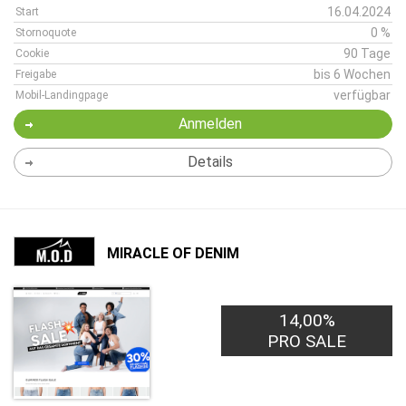
16.04.2024
Start
0 %
Stornoquote
90 Tage
Cookie
bis 6 Wochen
Freigabe
verfügbar
Mobil-Landingpage
Anmelden
Details
MIRACLE OF DENIM
14,00%
PRO SALE