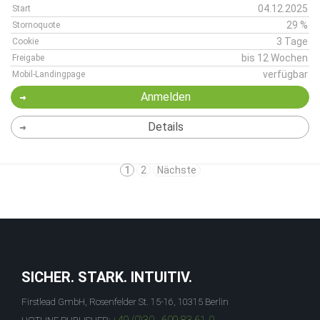
04.12.2025
Start
29 %
Stornoquote
3 Tage
Cookie
bis 12 Wochen
Freigabe
verfügbar
Mobil-Landingpage
Anmelden
Details
1
2
Nächste
SICHER. STARK. INTUITIV.
Firstlead GmbH, Rosenfelder St. 15-16, 10315 Berlin