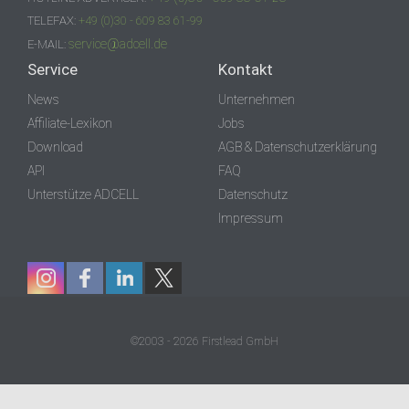
TELEFAX:
+49 (0)30 - 609 83 61-99
service@adcell.de
E-MAIL:
Service
Kontakt
News
Unternehmen
Affiliate-Lexikon
Jobs
Download
AGB & Datenschutzerklärung
API
FAQ
Unterstütze ADCELL
Datenschutz
Impressum
©2003 - 2026 Firstlead GmbH