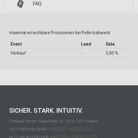
FAQ
maximal erreichbare Provisionen bei Pelletsabwerk:
Event
Lead
Sale
Verkauf
-
5,00 %
SICHER. STARK. INTUITIV.
Firstlead GmbH, Rosenfelder St. 15-16, 10315 Berlin
+49 (0)30 - 609 83 61-0
HOTLINE PUBLISHER:
+49 (0)30 - 609 83 61-23
HOTLINE ADVERTISER: