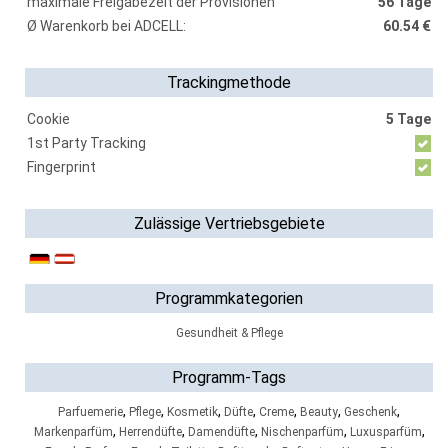
maximale Freigabezeit der Provisionen
56 Tage
Ø Warenkorb bei ADCELL:
60.54 €
Trackingmethode
Cookie
5 Tage
1st Party Tracking
Fingerprint
Zulässige Vertriebsgebiete
Programmkategorien
Gesundheit & Pflege
Programm-Tags
,
,
,
,
,
,
,
Parfuemerie
Pflege
Kosmetik
Düfte
Creme
Beauty
Geschenk
,
,
,
,
,
Markenparfüm
Herrendüfte
Damendüfte
Nischenparfüm
Luxusparfüm