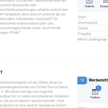
besonders zu machen. Dabei entwickeln wir
kreative Geschenke oder
Textlink
DeepL
Geschenkverpackungen, erhalten jedoch den
DIY-Gedanken, denn was ist schöner als ein
Start
liebevolles, individuelles Geschenk? So
Stornoquote
bekommen insbesondere Geld- und
Gutscheingeschenke einen "leuchtende-
Cookie
Augen-Effekt".
Freigabe
Mobil-Landingpage
KT
12
Werbemitt
OxfamUnverpackt ist der Online-Shop für
Spendengeschenke von Oxfam Deutschland
1
.V.. Wir bieten lustige und originelle
Grußkarten zu vielen verschiedenen Anlässen
Textlink
an, die personalisiert werden können. Jede
Grußkarte ist eine direkte Spende an Oxfam.