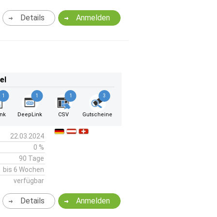
Details
Anmelden
el
1
1
1
3
ink
DeepLink
CSV
Gutscheine
22.03.2024
0 %
90 Tage
bis 6 Wochen
verfügbar
Details
Anmelden