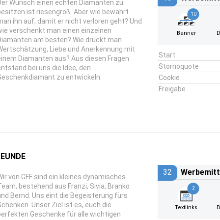
Der Wunsch einen echten Diamanten zu
besitzen ist riesengroß. Aber wie bewahrt
10
man ihn auf, damit er nicht verloren geht? Und
wie verschenkt man einen einzelnen
Banner
D
Diamanten am besten? Wie drückt man
Wertschätzung, Liebe und Anerkennung mit
Start
einem Diamanten aus? Aus diesen Fragen
Stornoquote
entstand bei uns die Idee, den
Geschenkdiamant zu entwickeln.
Cookie
Freigabe
REUNDE
32
Werbemitt
Wir von GFF sind ein kleines dynamisches
Team, bestehend aus Franzi, Sivia, Branko
2
und Bernd. Uns eint die Begeisterung fürs
Schenken. Unser Ziel ist es, euch die
Textlinks
D
perfekten Geschenke für alle wichtigen