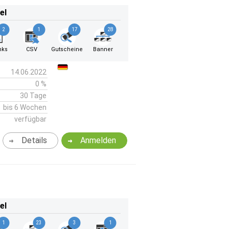
el
2
1
17
28
nks
CSV
Gutscheine
Banner
14.06.2022
0 %
30 Tage
bis 6 Wochen
verfügbar
Details
Anmelden
el
1
23
3
1