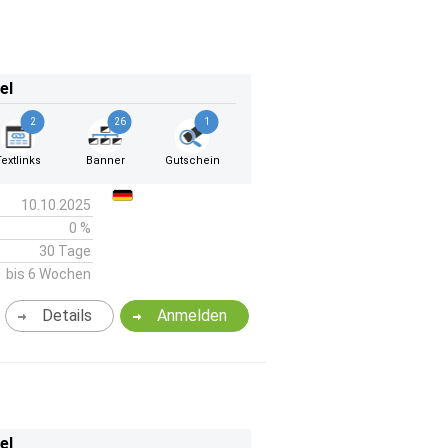
el
2
26
1
Textlinks
Banner
Gutschein
10.10.2025
0 %
30 Tage
bis 6 Wochen
Details
Anmelden
el