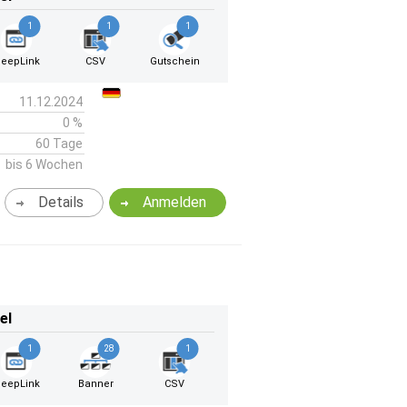
1
1
1
eepLink
CSV
Gutschein
11.12.2024
0 %
60 Tage
bis 6 Wochen
Details
Anmelden
el
1
28
1
eepLink
Banner
CSV