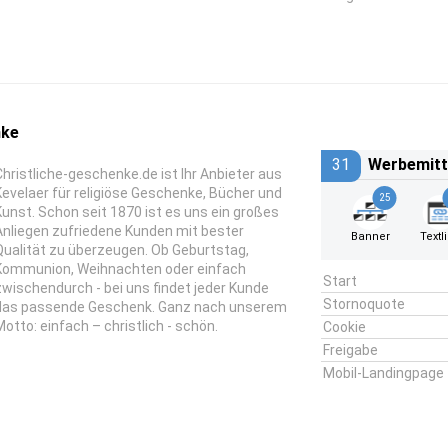
nke
31
Werbemitt
Christliche-geschenke.de ist Ihr Anbieter aus
Kevelaer für religiöse Geschenke, Bücher und
25
Kunst. Schon seit 1870 ist es uns ein großes
Anliegen zufriedene Kunden mit bester
Banner
Textl
Qualität zu überzeugen. Ob Geburtstag,
Kommunion, Weihnachten oder einfach
Start
zwischendurch - bei uns findet jeder Kunde
Stornoquote
das passende Geschenk. Ganz nach unserem
Motto: einfach – christlich - schön.
Cookie
Freigabe
Mobil-Landingpage