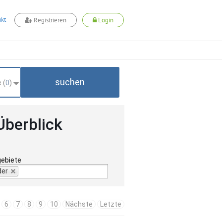
kt
Registrieren
Login
suchen
 (
0
)
Überblick
gebiete
der
6
7
8
9
10
Nächste
Letzte