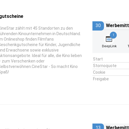
gutscheine
30
Werbemitt
CineStar zählt mit 45 Standorten zu den
führenden Kinounternehmen in Deutschland.
1
Im Onlineshop finden Filmfans
Geschenkgutscheine für Kinder, Jugendliche
DeepLink
und Erwachsene sowie exklusive
Aktionsangebote. Ideal für alle, die Kino lieben
Start
– zum Verschenken oder
Stornoquote
Selbstverwöhnen.CineStar - So macht Kino
Spaß!
Cookie
Freigabe
13
Werbemitt