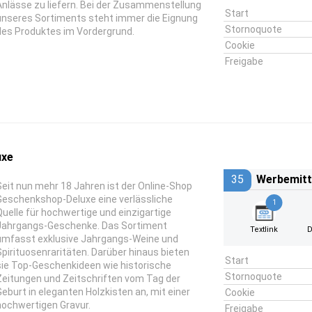
Anlässe zu liefern. Bei der Zusammenstellung
Start
unseres Sortiments steht immer die Eignung
Stornoquote
des Produktes im Vordergrund.
Cookie
Freigabe
uxe
35
Werbemitt
Seit nun mehr 18 Jahren ist der Online-Shop
Geschenkshop-Deluxe eine verlässliche
1
Quelle für hochwertige und einzigartige
Jahrgangs-Geschenke. Das Sortiment
Textlink
D
umfasst exklusive Jahrgangs-Weine und
Spirituosenraritäten. Darüber hinaus bieten
Start
sie Top-Geschenkideen wie historische
Stornoquote
Zeitungen und Zeitschriften vom Tag der
Geburt in eleganten Holzkisten an, mit einer
Cookie
hochwertigen Gravur.
Freigabe