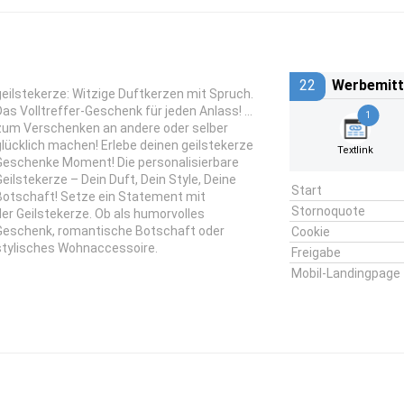
22
Werbemitt
geilstekerze: Witzige Duftkerzen mit Spruch.
Das Volltreffer-Geschenk für jeden Anlass! …
1
zum Verschenken an andere oder selber
glücklich machen! Erlebe deinen geilstekerze
Textlink
Geschenke Moment! Die personalisierbare
Geilstekerze – Dein Duft, Dein Style, Deine
Start
Botschaft! Setze ein Statement mit
Stornoquote
der Geilstekerze. Ob als humorvolles
Geschenk, romantische Botschaft oder
Cookie
stylisches Wohnaccessoire.
Freigabe
Mobil-Landingpage