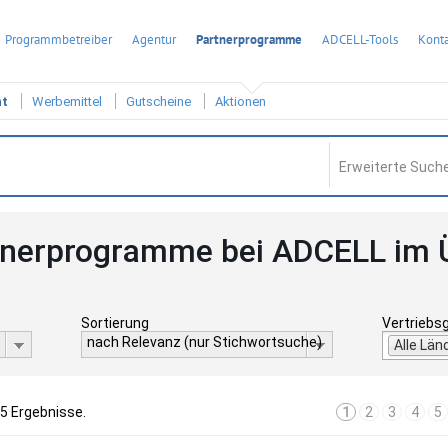
Programmbetreiber
Agentur
Partnerprogramme
ADCELL-Tools
Konta
ht
Werbemittel
Gutscheine
Aktionen
Erweiterte Suche
tnerprogramme bei ADCELL im 
Sortierung
Vertriebs
nach Relevanz (nur Stichwortsuche)
Alle Län
55 Ergebnisse.
1
2
3
4
5