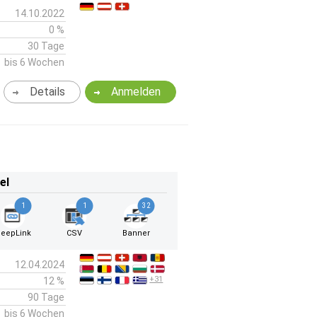
14.10.2022
0 %
30 Tage
bis 6 Wochen
Details
Anmelden
el
1
1
32
eepLink
CSV
Banner
12.04.2024
+31
12 %
90 Tage
bis 6 Wochen