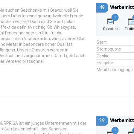
49
Werbemitt
Sie suchen Geschenke mit Gravur, weil Sie
einem Liebsten eine ganz individuelle Freude
1
machen wollen? Dann sind Sie auf polar-
effekt.de definitiv richtig! Ob Whiskyglas,
DeepLink
Textli
Kaffeebecher oder ein Etui für die
persönlichen Visitenkarten, wir gravieren Glas
Start
und Metall in besonders hoher Qualität.
Stornoquote
Übrigens: Unsere Gravuren werden in
Deutschland vorgenommen. Damit geht auch
Cookie
der Versand blitzschnell.
Freigabe
Mobil-Landingpage
29
Werbemitt
SURPRISA ist ein junges Unternehmen mit der
großen Leidenschaft, das Schenken
1