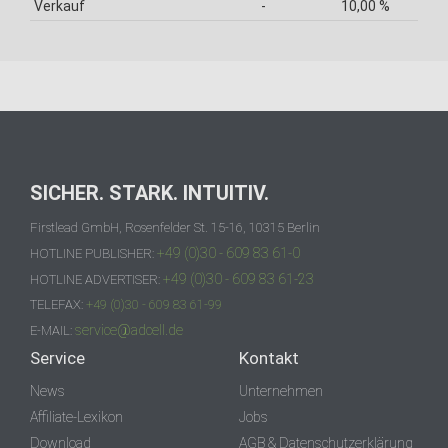
Verkauf
-
10,00 %
SICHER. STARK. INTUITIV.
Firstlead GmbH, Rosenfelder St. 15-16, 10315 Berlin
+49 (0)30 - 609 83 61-0
HOTLINE PUBLISHER:
+49 (0)30 - 609 83 61-23
HOTLINE ADVERTISER:
TELEFAX:
+49 (0)30 - 609 83 61-99
service@adcell.de
E-MAIL:
Service
Kontakt
News
Unternehmen
Affiliate-Lexikon
Jobs
Download
AGB & Datenschutzerklärung