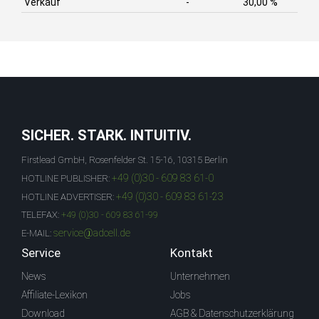
Verkauf
-
30,00 %
SICHER. STARK. INTUITIV.
Firstlead GmbH, Rosenfelder St. 15-16, 10315 Berlin
+49 (0)30 - 609 83 61-0
HOTLINE PUBLISHER:
+49 (0)30 - 609 83 61-23
HOTLINE ADVERTISER:
TELEFAX:
+49 (0)30 - 609 83 61-99
service@adcell.de
E-MAIL:
Service
Kontakt
News
Unternehmen
Affiliate-Lexikon
Jobs
Download
AGB & Datenschutzerklärung