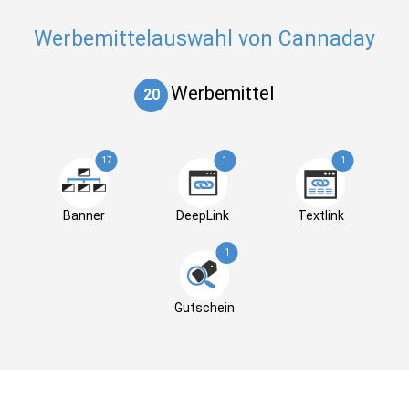
Werbemittelauswahl von Cannaday
Werbemittel
20
17
1
1
Banner
DeepLink
Textlink
1
Gutschein