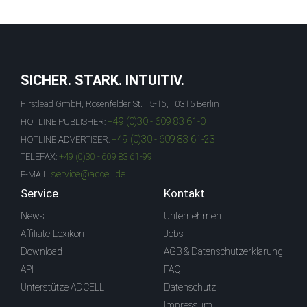
SICHER. STARK. INTUITIV.
Firstlead GmbH, Rosenfelder St. 15-16, 10315 Berlin
+49 (0)30 - 609 83 61-0
HOTLINE PUBLISHER:
+49 (0)30 - 609 83 61-23
HOTLINE ADVERTISER:
TELEFAX:
+49 (0)30 - 609 83 61-99
service@adcell.de
E-MAIL:
Service
Kontakt
News
Unternehmen
Affiliate-Lexikon
Jobs
Download
AGB & Datenschutzerklärung
API
FAQ
Unterstütze ADCELL
Datenschutz
Impressum