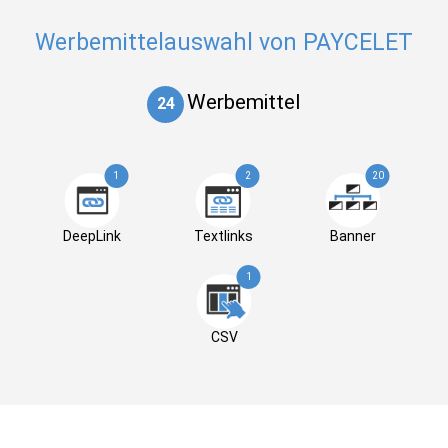
Werbemittelauswahl von PAYCELET
Werbemittel
24
1
2
20
DeepLink
Textlinks
Banner
1
CSV