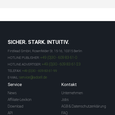
SICHER. STARK. INTUITIV.
Firstlead GmbH, Rosenfelder St. 15-16, 10315 Berlin
+49 (0)30 - 609 83 61-0
HOTLINE PUBLISHER:
+49 (0)30 - 609 83 61-23
HOTLINE ADVERTISER:
TELEFAX:
+49 (0)30 - 609 83 61-99
service@adcell.de
E-MAIL:
Service
Kontakt
News
Unternehmen
Affiliate-Lexikon
Jobs
Download
AGB & Datenschutzerklärung
API
FAQ