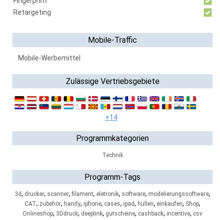
Fingerprint
Retargeting
Mobile-Traffic
Mobile-Werbemittel
Zulässige Vertriebsgebiete
+14
Programmkategorien
Technik
Programm-Tags
,
,
,
,
,
,
,
3d
drucker
scanner
filament
eletronik
software
modelierungssoftware
,
,
,
,
,
,
,
,
,
CAT
zubehör
handy
iphone
cases
ipad
hüllen
einkaufen
Shop
,
,
,
,
,
,
Onlineshop
3Ddruck
deeplink
gutscheine
cashback
incentive
csv