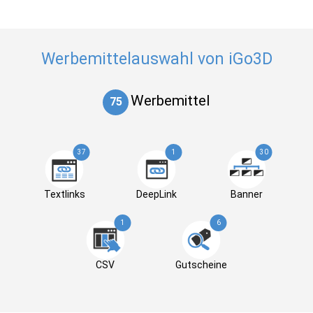
Werbemittelauswahl von iGo3D
Werbemittel
75
37
1
30
Textlinks
DeepLink
Banner
1
6
CSV
Gutscheine