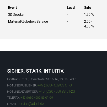
Event
Lead
Sale
3D Drucker
-
1,50 %
Material/Zubehör/Service
-
2,00 -
4,00 %
SICHER. STARK. INTUITIV.
Firstlead GmbH, Rosenfelder St. 15-16, 10315 Berlin
+49 (0)30 - 609 83 61-0
HOTLINE PUBLISHER:
+49 (0)30 - 609 83 61-23
HOTLINE ADVERTISER:
TELEFAX:
+49 (0)30 - 609 83 61-99
service@adcell.de
E-MAIL: