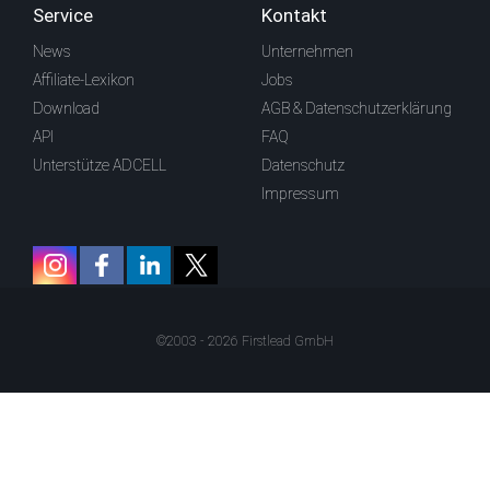
Service
Kontakt
News
Unternehmen
Affiliate-Lexikon
Jobs
Download
AGB & Datenschutzerklärung
API
FAQ
Unterstütze ADCELL
Datenschutz
Impressum
©2003 - 2026 Firstlead GmbH