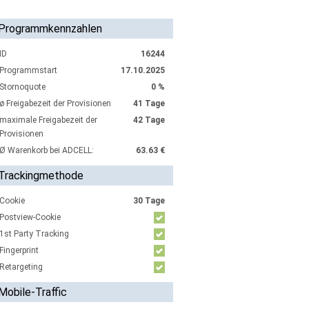
Programmkennzahlen
ID
16244
Programmstart
17.10.2025
Stornoquote
0 %
ø Freigabezeit der Provisionen
41 Tage
maximale Freigabezeit der
42 Tage
Provisionen
Ø Warenkorb bei ADCELL:
63.63 €
Trackingmethode
Cookie
30 Tage
Postview-Cookie
1st Party Tracking
Fingerprint
Retargeting
Mobile-Traffic