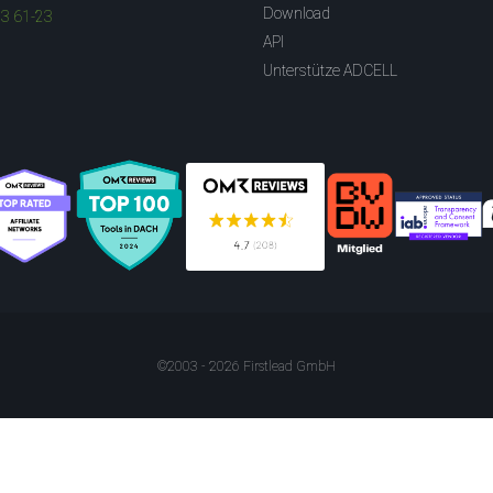
Download
83 61-23
API
Unterstütze ADCELL
©2003 - 2026 Firstlead GmbH