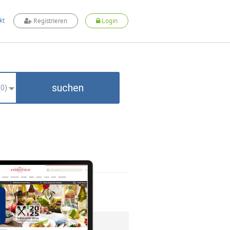
kt
Registrieren
Login
suchen
(
0
)