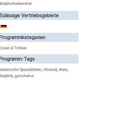
Mobile-Werbemittel
Zulässige Vertriebsgebiete
Programmkategorien
Essen & Trinken
Programm-Tags
,
,
,
italienische Spezialitäten
Olivenöl
Wein
,
deeplink
gutscheine