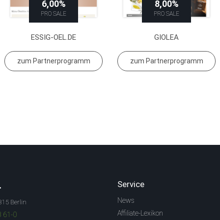
6,00%
8,00%
PRO SALE
PRO SALE
ESSIG-OEL.DE
GIOLEA
zum Partnerprogramm
zum Partnerprogramm
.
Service
News
315 Berlin
Affiliate-Lexikon
3 61-0