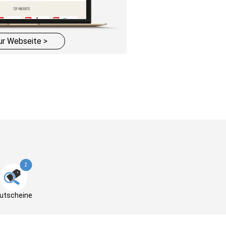
ur Webseite >
2
utscheine