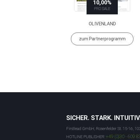
10,00%
PRO SALE
OLIVENLAND
zum Partnerprogramm
SICHER. STARK. INTUITIV
Firstlead GmbH, Rosenfelder St. 15-16, 10
+49 (0)30 - 609 8
HOTLINE PUBLISHER: