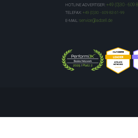
+49 (0)30 - 609 
HOTLINE ADVERTISER:
TELEFAX:
+49 (0)30 - 609 83 61-99
service@adcell.de
E-MAIL: