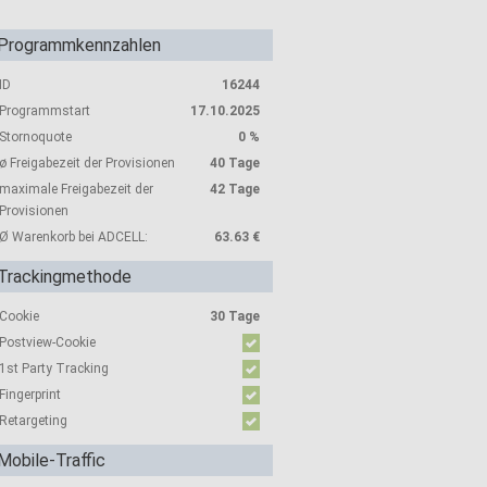
Programmkennzahlen
ID
16244
Programmstart
17.10.2025
Stornoquote
0 %
ø Freigabezeit der Provisionen
40 Tage
maximale Freigabezeit der
42 Tage
Provisionen
Ø Warenkorb bei ADCELL:
63.63 €
Trackingmethode
Cookie
30 Tage
Postview-Cookie
1st Party Tracking
Fingerprint
Retargeting
Mobile-Traffic