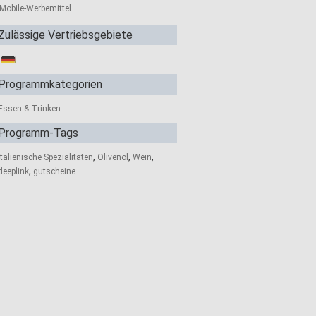
Mobile-Werbemittel
Zulässige Vertriebsgebiete
Programmkategorien
Essen & Trinken
Programm-Tags
,
,
,
italienische Spezialitäten
Olivenöl
Wein
,
deeplink
gutscheine