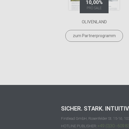
10,00%
PRO SALE
OLIVENLAND
zum Partnerprogramm
SICHER. STARK. INTUITIV
Firstlead GmbH, Rosenfelder St. 15-16, 10
+49 (0)30 - 609 8
HOTLINE PUBLISHER: