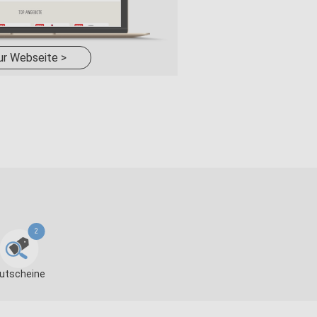
ur Webseite >
2
utscheine