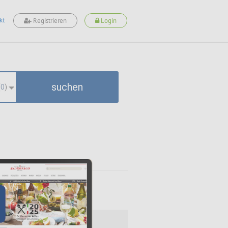
kt
Registrieren
Login
suchen
(
0
)