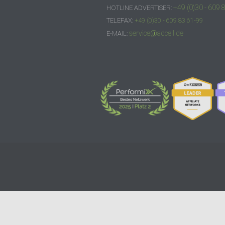
+49 (0)30 - 609 
HOTLINE ADVERTISER:
TELEFAX:
+49 (0)30 - 609 83 61-99
service@adcell.de
E-MAIL: