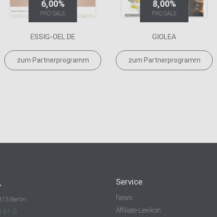
6,00%
8,00%
PRO SALE
PRO SALE
ESSIG-OEL.DE
GIOLEA
zum Partnerprogramm
zum Partnerprogramm
.
Service
News
315 Berlin
Affiliate-Lexikon
3 61-0