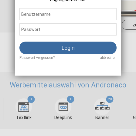
Sale
4,00 - 6,00 %
z
Login
Als Affiliate registrieren
Passwort vergessen?
abbrechen
Werbemittelauswahl von Andronaco
1
1
20
Textlink
DeepLink
Banner
G