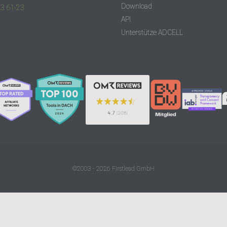
Download
83 61-23
API
Unterstütze ADCELL
©2003 - 2026 Firstlead GmbH