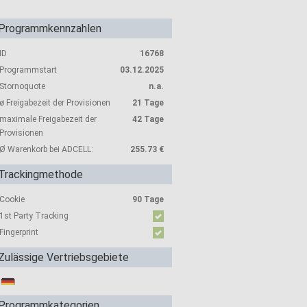
Programmkennzahlen
ID
16768
Programmstart
03.12.2025
Stornoquote
n.a.
ø Freigabezeit der Provisionen
21 Tage
maximale Freigabezeit der
42 Tage
Provisionen
Ø Warenkorb bei ADCELL:
255.73 €
Trackingmethode
Cookie
90 Tage
1st Party Tracking
Fingerprint
Zulässige Vertriebsgebiete
Programmkategorien