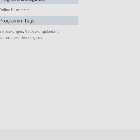
Online-Druckereien
Programm-Tags
,
,
Verpackungen
Verpackungsbedarf
,
,
Kartonagen
deeplink
csv