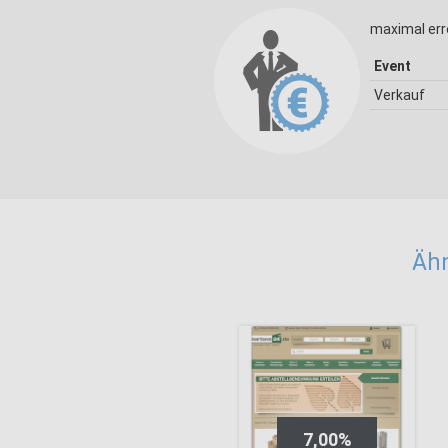
maximal err
Event
Verkauf
Ähn
7,00%