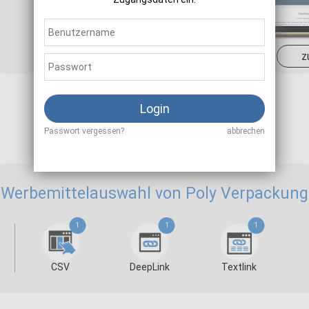
Sale
6,00 %
z
Login
Als Affiliate registrieren
Passwort vergessen?
abbrechen
Werbemittelauswahl von Poly Verpackung
1
1
1
CSV
DeepLink
Textlink