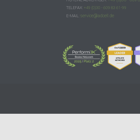
TELEFAX:
+49 (0)30 - 609 83 61-99
service@adcell.de
E-MAIL: