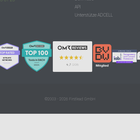
API
Unterstütze ADCELL
©2003 - 2026 Firstlead GmbH