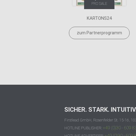
PRO SALE
KARTONS24
zum Partnerprogramm
SICHER. STARK. INTUITIV
Firstlead GmbH, Rosenfelder St. 15-16, 10
+49 (0)30 - 609 8
HOTLINE PUBLISHER:
+49 (0)30 - 609 
HOTLINE ADVERTISER: