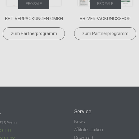
PRO SALE
PRO SALE
BFT VERPACKUNGEN GMBH
BB-VERPACKUNGSSHOP
zum Partnerprogramm
zum Partnerprogramm
.
Service
News
315 Berlin
Affiliate-Lexikon
3 61-0
Download
83 61-23