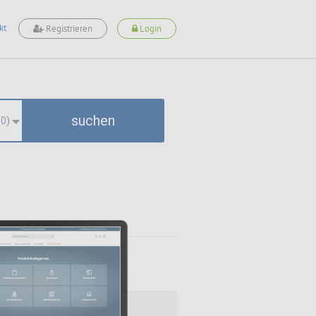
kt
Registrieren
Login
suchen
(
0
)