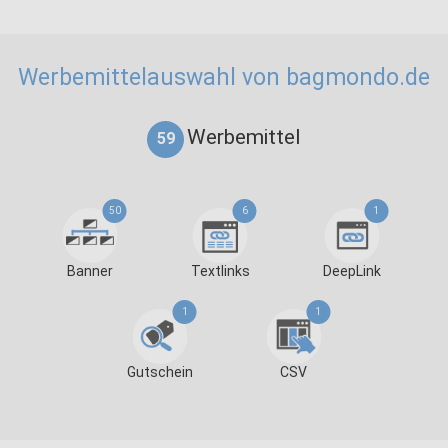
Werbemittelauswahl von bagmondo.de
Werbemittel
59
50
6
1
Banner
Textlinks
DeepLink
1
1
Gutschein
CSV