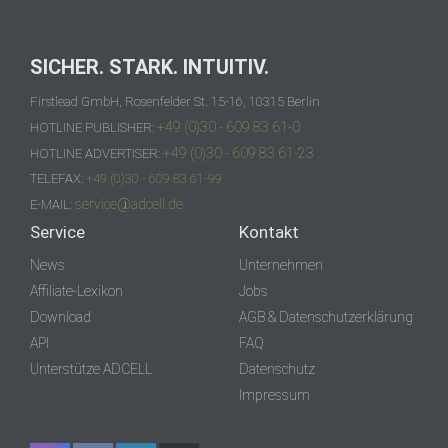
SICHER. STARK. INTUITIV.
Firstlead GmbH, Rosenfelder St. 15-16, 10315 Berlin
+49 (0)30 - 609 83 61-0
HOTLINE PUBLISHER:
+49 (0)30 - 609 83 61-23
HOTLINE ADVERTISER:
TELEFAX:
+49 (0)30 - 609 83 61-99
service@adcell.de
E-MAIL:
Service
Kontakt
News
Unternehmen
Affiliate-Lexikon
Jobs
Download
AGB & Datenschutzerklärung
API
FAQ
Unterstütze ADCELL
Datenschutz
Impressum