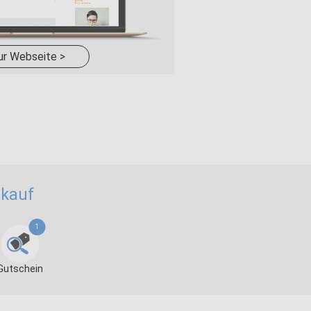
ur Webseite >
nkauf
1
Gutschein