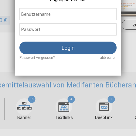
Sale
50 €
-
z
Login
Als Affiliate registrieren
Passwort vergessen?
abbrechen
emittelauswahl von Medifanten Büchera
15
3
1
Banner
Textlinks
DeepLink