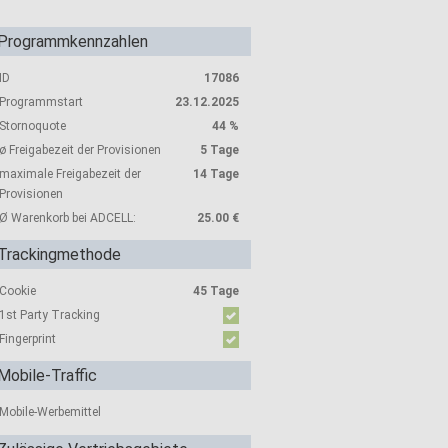
Programmkennzahlen
ID
17086
Programmstart
23.12.2025
Stornoquote
44 %
ø Freigabezeit der Provisionen
5 Tage
maximale Freigabezeit der
14 Tage
Provisionen
Ø Warenkorb bei ADCELL:
25.00 €
Trackingmethode
Cookie
45 Tage
1st Party Tracking
Fingerprint
Mobile-Traffic
Mobile-Werbemittel