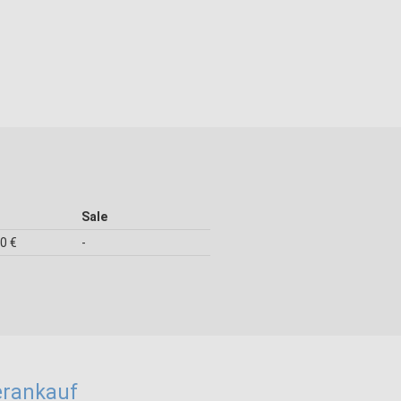
Sale
50 €
-
erankauf