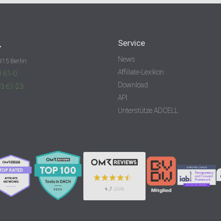
.
Service
News
315 Berlin
Affiliate-Lexikon
3 61-0
Download
83 61-23
API
Unterstütze ADCELL