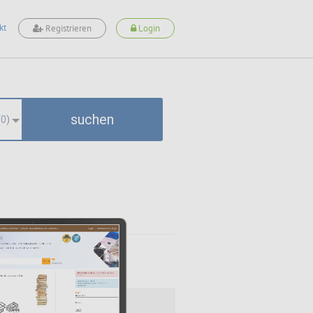
kt
Registrieren
Login
suchen
(
0
)