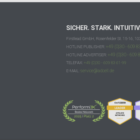
SICHER. STARK. INTUITIV
Firstlead GmbH, Rosenfelder St. 15-16, 10
+49 (0)30 - 609 8
HOTLINE PUBLISHER:
+49 (0)30 - 609 
HOTLINE ADVERTISER:
TELEFAX:
+49 (0)30 - 609 83 61-99
service@adcell.de
E-MAIL: