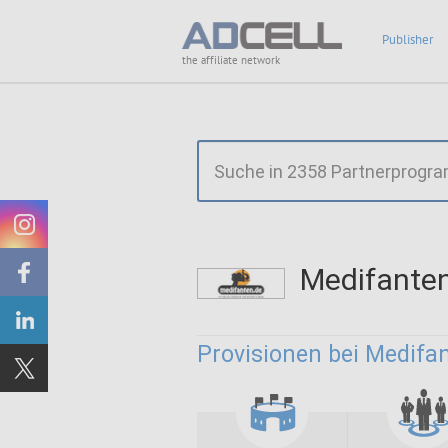
Publisher
the affiliate network
Medifante
Provisionen bei Medifa