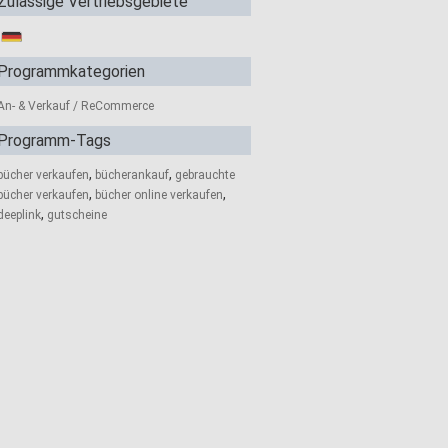
Zulässige Vertriebsgebiete
Programmkategorien
An- & Verkauf / ReCommerce
Programm-Tags
,
,
bücher verkaufen
bücherankauf
gebrauchte
,
,
bücher verkaufen
bücher online verkaufen
,
deeplink
gutscheine