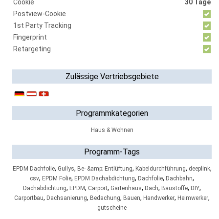
Cookie
30 Tage
Postview-Cookie
1st Party Tracking
Fingerprint
Retargeting
Zulässige Vertriebsgebiete
Programmkategorien
Haus & Wohnen
Programm-Tags
,
,
,
,
,
EPDM Dachfolie
Gullys
Be- &amp; Entlüftung
Kabeldurchführung
deeplink
,
,
,
,
,
csv
EPDM Folie
EPDM Dachabdichtung
Dachfolie
Dachbahn
,
,
,
,
,
,
,
Dachabdichtung
EPDM
Carport
Gartenhaus
Dach
Baustoffe
DIY
,
,
,
,
,
,
Carportbau
Dachsanierung
Bedachung
Bauen
Handwerker
Heimwerker
gutscheine