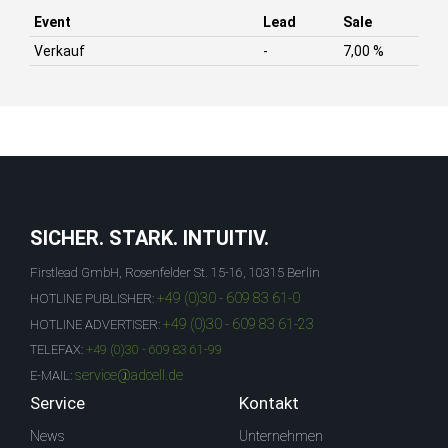
Event
Lead
Sale
Verkauf
-
7,00 %
SICHER. STARK. INTUITIV.
Firstlead GmbH, Rosenfelder St. 15-16, 10315 Berlin
+49 (0)30 - 609 83 61-0
HOTLINE PUBLISHER:
+49 (0)30 - 609 83 61-23
HOTLINE ADVERTISER:
TELEFAX:
+49 (0)30 - 609 83 61-99
service@adcell.de
E-MAIL:
Service
Kontakt
News
Unternehmen