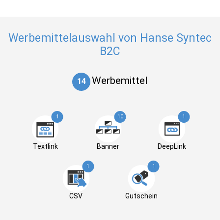
Werbemittelauswahl von Hanse Syntec
B2C
Werbemittel
14
1
10
1
Textlink
Banner
DeepLink
1
1
CSV
Gutschein