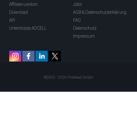
Affiliate-Lexikon
Jobs
Download
AGB & Datenschutzerklärung
API
FAQ
Unterstütze ADCELL
Datenschutz
Impressum
©2003 - 2026 Firstlead GmbH