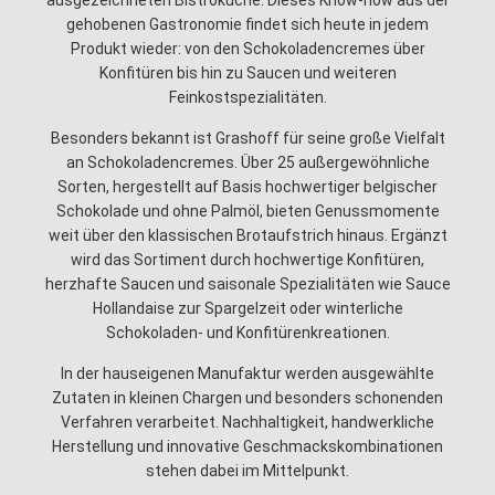
ausgezeichneten Bistroküche. Dieses Know-how aus der
gehobenen Gastronomie findet sich heute in jedem
Produkt wieder: von den Schokoladencremes über
Konfitüren bis hin zu Saucen und weiteren
Feinkostspezialitäten.
Besonders bekannt ist Grashoff für seine große Vielfalt
an Schokoladencremes. Über 25 außergewöhnliche
Sorten, hergestellt auf Basis hochwertiger belgischer
Schokolade und ohne Palmöl, bieten Genussmomente
weit über den klassischen Brotaufstrich hinaus. Ergänzt
wird das Sortiment durch hochwertige Konfitüren,
herzhafte Saucen und saisonale Spezialitäten wie Sauce
Hollandaise zur Spargelzeit oder winterliche
Schokoladen- und Konfitürenkreationen.
In der hauseigenen Manufaktur werden ausgewählte
Zutaten in kleinen Chargen und besonders schonenden
Verfahren verarbeitet. Nachhaltigkeit, handwerkliche
Herstellung und innovative Geschmackskombinationen
stehen dabei im Mittelpunkt.