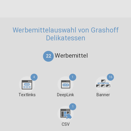
Werbemittelauswahl von Grashoff
Delikatessen
Werbemittel
22
4
1
16
Textlinks
DeepLink
Banner
1
CSV