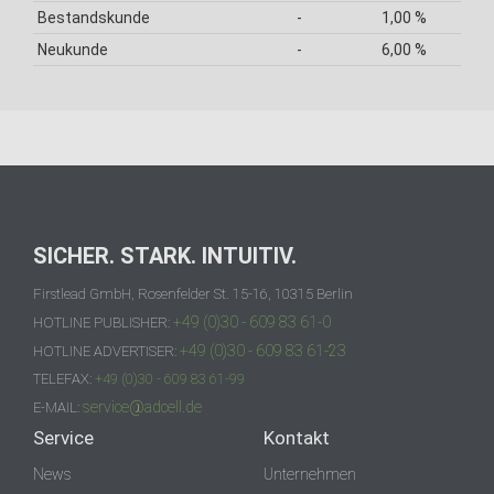
Bestandskunde
-
1,00 %
Neukunde
-
6,00 %
SICHER. STARK. INTUITIV.
Firstlead GmbH, Rosenfelder St. 15-16, 10315 Berlin
+49 (0)30 - 609 83 61-0
HOTLINE PUBLISHER:
+49 (0)30 - 609 83 61-23
HOTLINE ADVERTISER:
TELEFAX:
+49 (0)30 - 609 83 61-99
service@adcell.de
E-MAIL:
Service
Kontakt
News
Unternehmen