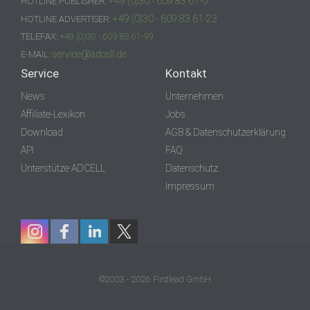
+49 (0)30 - 609 83 61-0
HOTLINE PUBLISHER:
+49 (0)30 - 609 83 61-23
HOTLINE ADVERTISER:
TELEFAX:
+49 (0)30 - 609 83 61-99
service@adcell.de
E-MAIL:
Service
Kontakt
News
Unternehmen
Affiliate-Lexikon
Jobs
Download
AGB & Datenschutzerklärung
API
FAQ
Unterstütze ADCELL
Datenschutz
Impressum
©2003 - 2026 Firstlead GmbH