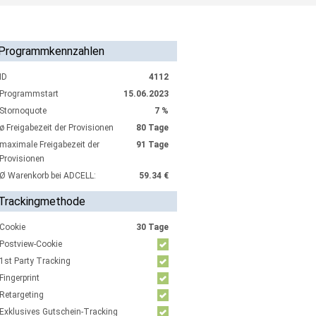
Programmkennzahlen
ID
4112
Programmstart
15.06.2023
Stornoquote
7 %
ø Freigabezeit der Provisionen
80 Tage
maximale Freigabezeit der
91 Tage
Provisionen
Ø Warenkorb bei ADCELL:
59.34 €
Trackingmethode
Cookie
30 Tage
Postview-Cookie
1st Party Tracking
Fingerprint
Retargeting
Exklusives Gutschein-Tracking