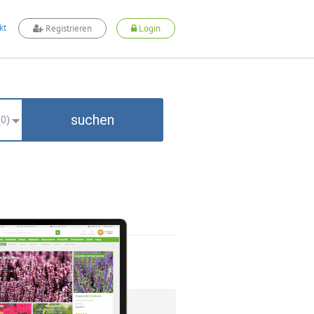
kt
Registrieren
Login
suchen
(
0
)