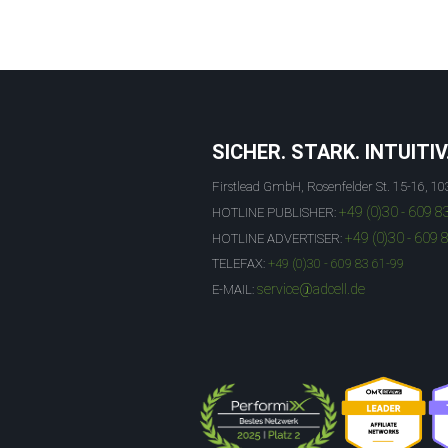
SICHER. STARK. INTUITIV
Firstlead GmbH, Rosenfelder St. 15-16, 10
+49 (0)30 - 609 8
HOTLINE PUBLISHER:
+49 (0)30 - 609 
HOTLINE ADVERTISER:
TELEFAX:
+49 (0)30 - 609 83 61-99
service@adcell.de
E-MAIL: