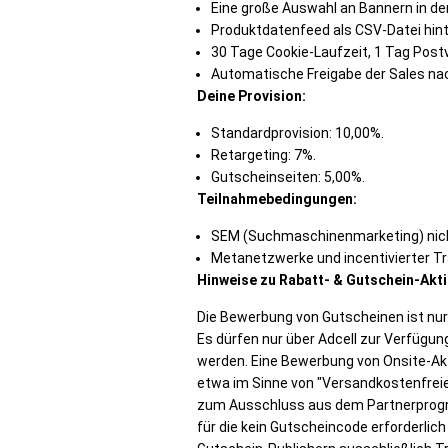
Eine große Auswahl an Bannern in de
Produktdatenfeed als CSV-Datei hint
30 Tage Cookie-Laufzeit, 1 Tag Post
Automatische Freigabe der Sales na
Deine Provision:
Standardprovision: 10,00%.
Retargeting: 7%.
Gutscheinseiten: 5,00%.
Teilnahmebedingungen:
SEM (Suchmaschinenmarketing) nich
Metanetzwerke und incentivierter Traf
Hinweise zu Rabatt- & Gutschein-Akt
Die Bewerbung von Gutscheinen ist nur 
Es dürfen nur über Adcell zur Verfügu
werden. Eine Bewerbung von Onsite-Akt
etwa im Sinne von "Versandkostenfreie 
zum Ausschluss aus dem Partnerprog
für die kein Gutscheincode erforderlich