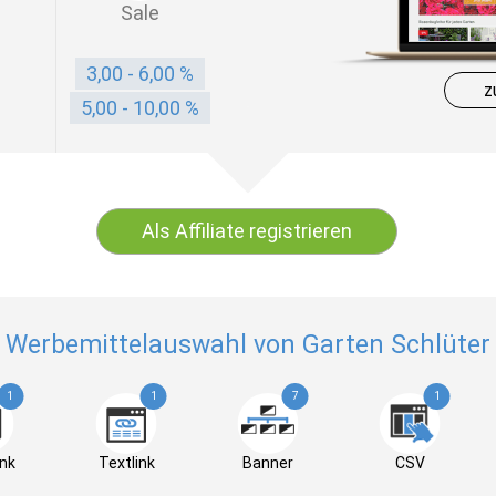
Sale
3,00 - 6,00 %
z
5,00 - 10,00 %
Als Affiliate registrieren
Werbemittelauswahl von Garten Schlüter
1
1
7
1
nk
Textlink
Banner
CSV