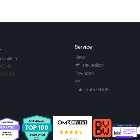
.
Service
News
315 Berlin
Affiliate-Lexikon
3 61-0
Download
83 61-23
API
Unterstütze ADCELL