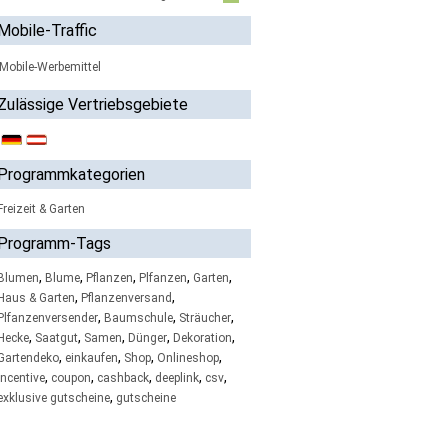
Mobile-Traffic
Mobile-Werbemittel
Zulässige Vertriebsgebiete
Programmkategorien
Freizeit & Garten
Programm-Tags
,
,
,
,
,
Blumen
Blume
Pflanzen
Plfanzen
Garten
,
,
Haus & Garten
Pflanzenversand
,
,
,
Plfanzenversender
Baumschule
Sträucher
,
,
,
,
,
Hecke
Saatgut
Samen
Dünger
Dekoration
,
,
,
,
Gartendeko
einkaufen
Shop
Onlineshop
,
,
,
,
,
incentive
coupon
cashback
deeplink
csv
,
exklusive gutscheine
gutscheine