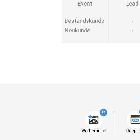
Event
Lead
Bestandskunde
-
Neukunde
-
10
Werbemittel
DeepLi