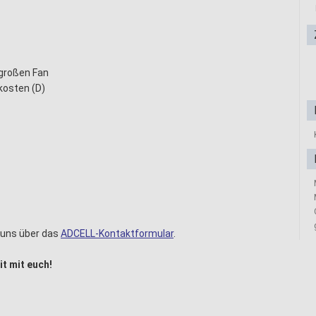
 großen Fan
kosten (D)
r uns über das
ADCELL-Kontaktformular
.
t mit euch!