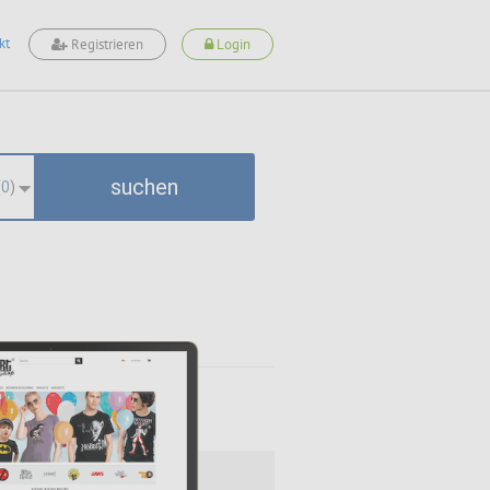
kt
Registrieren
Login
suchen
(
0
)