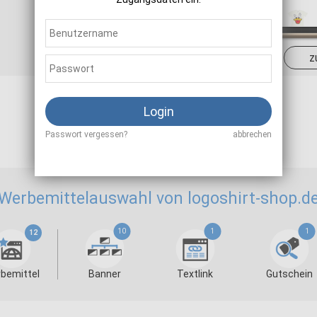
Sale
10,00 - 18,00 %
z
Login
Als Affiliate registrieren
Passwort vergessen?
abbrechen
Werbemittelauswahl von logoshirt-shop.d
10
1
1
12
bemittel
Banner
Textlink
Gutschein