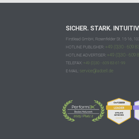
SICHER. STARK. INTUITIV
Firstlead GmbH, Rosenfelder St. 15-16, 10
+49 (0)30 - 609 8
HOTLINE PUBLISHER:
+49 (0)30 - 609 
HOTLINE ADVERTISER:
TELEFAX:
+49 (0)30 - 609 83 61-99
service@adcell.de
E-MAIL: