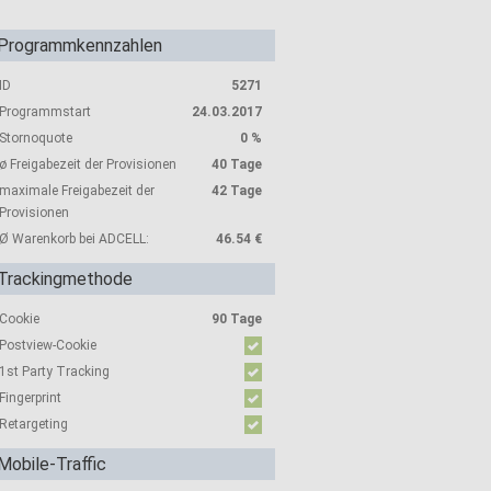
Programmkennzahlen
ID
5271
Programmstart
24.03.2017
Stornoquote
0 %
ø Freigabezeit der Provisionen
40 Tage
maximale Freigabezeit der
42 Tage
Provisionen
Ø Warenkorb bei ADCELL:
46.54 €
Trackingmethode
Cookie
90 Tage
Postview-Cookie
1st Party Tracking
Fingerprint
Retargeting
Mobile-Traffic