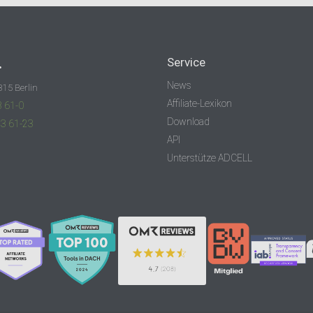
.
Service
News
315 Berlin
Affiliate-Lexikon
3 61-0
Download
83 61-23
API
Unterstütze ADCELL