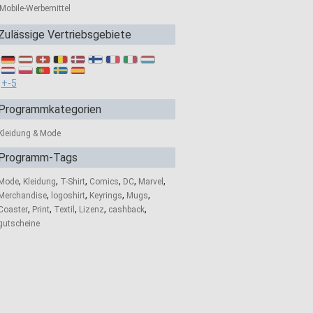
Mobile-Werbemittel
Zulässige Vertriebsgebiete
+-5
Programmkategorien
Kleidung & Mode
Programm-Tags
,
,
,
,
,
,
Mode
Kleidung
T-Shirt
Comics
DC
Marvel
,
,
,
,
Merchandise
logoshirt
Keyrings
Mugs
,
,
,
,
,
Coaster
Print
Textil
Lizenz
cashback
gutscheine