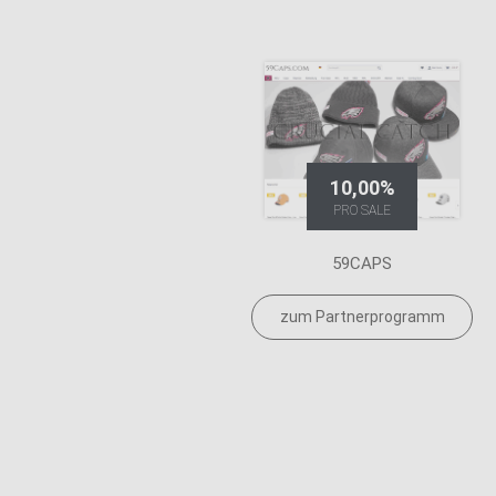
10,00%
PRO SALE
59CAPS
zum Partnerprogramm