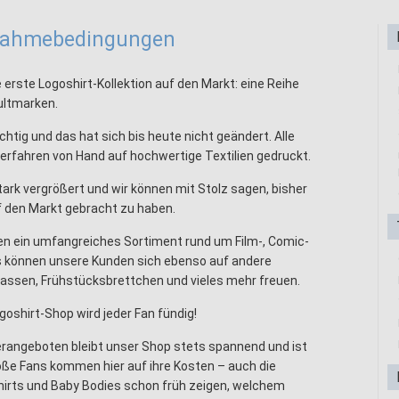
lnahmebedingungen
 erste Logoshirt-Kollektion auf den Markt: eine Reihe
ultmarken.
htig und das hat sich bis heute nicht geändert. Alle
erfahren von Hand auf hochwertige Textilien gedruckt.
ark vergrößert und wir können mit Stolz sagen, bisher
f den Markt gebracht zu haben.
en ein umfangreiches Sortiment rund um Film-, Comic-
ts können unsere Kunden sich ebenso auf andere
assen, Frühstücksbrettchen und vieles mehr freuen.
goshirt-Shop wird jeder Fan fündig!
rangeboten bleibt unser Shop stets spannend und ist
oße Fans kommen hier auf ihre Kosten – auch die
hirts und Baby Bodies schon früh zeigen, welchem