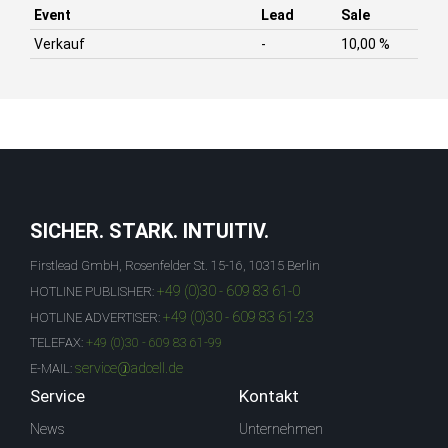
Event
Lead
Sale
Verkauf
-
10,00 %
SICHER. STARK. INTUITIV.
Firstlead GmbH, Rosenfelder St. 15-16, 10315 Berlin
+49 (0)30 - 609 83 61-0
HOTLINE PUBLISHER:
+49 (0)30 - 609 83 61-23
HOTLINE ADVERTISER:
TELEFAX:
+49 (0)30 - 609 83 61-99
service@adcell.de
E-MAIL:
Service
Kontakt
News
Unternehmen