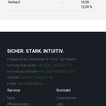
Verkauf
-
10,00 -
12,00 %
SICHER. STARK. INTUITIV.
Firstlead GmbH, Rosenfelder St. 15-16, 10315 Berlin
+49 (0)30 - 609 83 61-0
HOTLINE PUBLISHER:
+49 (0)30 - 609 83 61-23
HOTLINE ADVERTISER:
TELEFAX:
+49 (0)30 - 609 83 61-99
service@adcell.de
E-MAIL:
Service
Kontakt
News
Unternehmen
Affiliate-Lexikon
Jobs