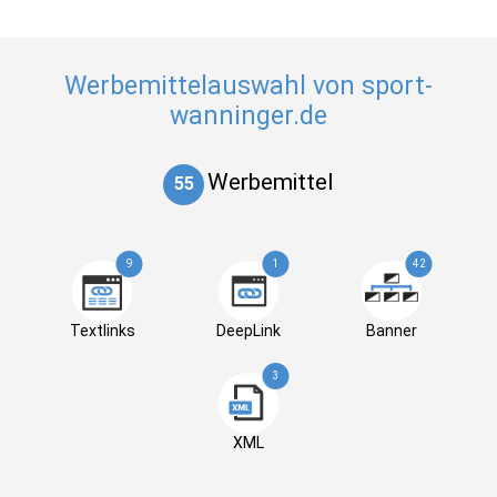
Werbemittelauswahl von sport-
wanninger.de
Werbemittel
55
9
1
42
Textlinks
DeepLink
Banner
3
XML