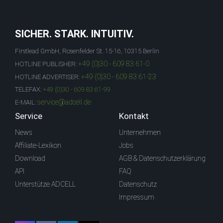
SICHER. STARK. INTUITIV.
Firstlead GmbH, Rosenfelder St. 15-16, 10315 Berlin
+49 (0)30 - 609 83 61-0
HOTLINE PUBLISHER:
+49 (0)30 - 609 83 61-23
HOTLINE ADVERTISER:
TELEFAX:
+49 (0)30 - 609 83 61-99
service@adcell.de
E-MAIL:
Service
Kontakt
News
Unternehmen
Affiliate-Lexikon
Jobs
Download
AGB & Datenschutzerklärung
API
FAQ
Unterstütze ADCELL
Datenschutz
Impressum